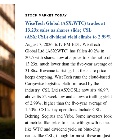
STOCK MARKET TODAY
WiseTech Global (ASX:WTC) trades at
13.23x sales as shares slide; CSL
(ASX:CSL) dividend yield climbs to 2.99%
August 7, 2026, 6:17 PM EDT. WiseTech
Global Ltd (ASX:WTC) has fallen 40.2% in
2025 with shares now at a price-to-sales ratio of
13.23x, much lower than the five-year average of
31.86x. Revenue is rising, but the share price
keeps dropping. WiseTech runs the cloud-based
Cargowise logistics platform, used by the
industry. CSL Ltd (ASX:CSL) now sits 46.9%
above its 52-week low and shows a trailing yield
of 2.99%, higher than the five-year average of
1.50%. CSL's key operations include CSL
Behring, Seqirus and Vifor. Some investors look
at metrics like price-to-sales with growth names
like WTC and dividend yield on blue-chip
names like CSL, though for most, these are just