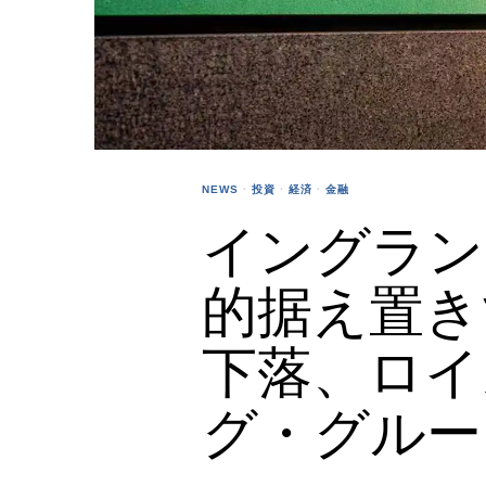
NEWS
·
投資
·
経済
·
金融
イングラン
的据え置き
下落、ロイ
グ・グルー