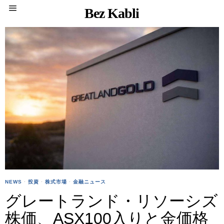
Bez Kabli
NEWS
·
投資
·
株式市場
·
金融ニュース
グレートランド・リソーシズ
株価、ASX100入りと金価格