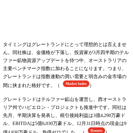
タイミングはグレートランドにとって理想的とは言えませ
ん。同社株は、金価格が下落し、投資家が3月四半期のテル
ファー鉱物資源アップデートを待つ中、オーストラリアの
主要ベンチマーク指数に加わることになります。つまり、
グレートランドは指数連動の買い需要と弱含みの金市場の
Market Index
間に挟まれた格好です。（
）
グレートランドはテルファー鉱山を運営し、西オーストラ
リア州でハビエロン・プロジェクトも推進中です。同社は
先月、半期決算を発表し、税引後純利益は3億4,290万豪ド
ル、EBITDAは5億6,030万豪ドル、12月31日時点の現金は9
Reuters
億4,830万豪ドル、負債ゼロでした。（
）