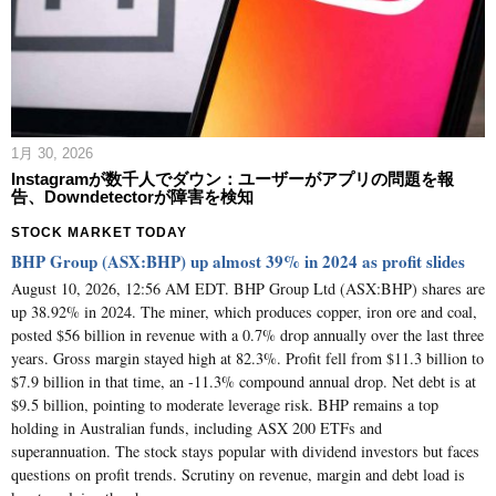
1月 30, 2026
Instagramが数千人でダウン：ユーザーがアプリの問題を報
告、Downdetectorが障害を検知
STOCK MARKET TODAY
BHP Group (ASX:BHP) up almost 39% in 2024 as profit slides
August 10, 2026, 12:56 AM EDT. BHP Group Ltd (ASX:BHP) shares are
up 38.92% in 2024. The miner, which produces copper, iron ore and coal,
posted $56 billion in revenue with a 0.7% drop annually over the last three
years. Gross margin stayed high at 82.3%. Profit fell from $11.3 billion to
$7.9 billion in that time, an -11.3% compound annual drop. Net debt is at
$9.5 billion, pointing to moderate leverage risk. BHP remains a top
holding in Australian funds, including ASX 200 ETFs and
superannuation. The stock stays popular with dividend investors but faces
questions on profit trends. Scrutiny on revenue, margin and debt load is