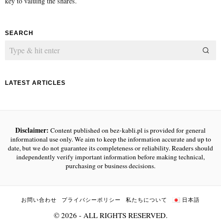
key to valuing the shares.
SEARCH
LATEST ARTICLES
Disclaimer:
Content published on bez-kabli.pl is provided for general
informational use only. We aim to keep the information accurate and up to
date, but we do not guarantee its completeness or reliability. Readers should
independently verify important information before making technical,
purchasing or business decisions.
お問い合わせ
プライバシーポリシー
私たちについて
日本語
©
2026
- ALL RIGHTS RESERVED.