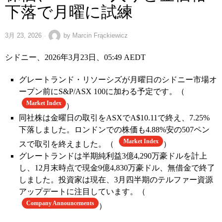
下落で月曜に試練
3月 23, 2026
by
Marcin Frąckiewicz
シドニー、2026年3月23日、05:49 AEDT
グレートランド・リソーシズが月曜日のシドニー市場オ
ープン前にS&P/ASX 100に加わる予定です。（
Market Index
）
同社株は金曜日の取引をASXでA$10.11で終え、7.25%
下落しました。ロンドンでの株価も4.88%安の507ペン
Market Index
スで取引を終えました。（
）
グレートランドは半期純利益3億4,290万豪ドルを計上
し、12月末時点で現金9億4,830万豪ドル、無借金で終了
しました。投資家は現在、3月四半期のテルファー資源
アップデートに注目しています。（
Company Announcements
）