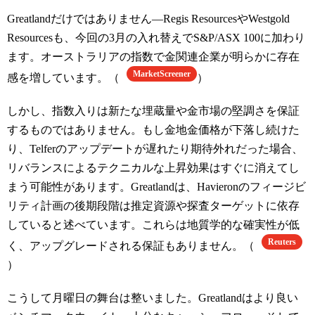
Greatlandだけではありません—Regis ResourcesやWestgold
Resourcesも、今回の3月の入れ替えでS&P/ASX 100に加わり
ます。オーストラリアの指数で金関連企業が明らかに存在
MarketScreener
感を増しています。（
）
しかし、指数入りは新たな埋蔵量や金市場の堅調さを保証
するものではありません。もし金地金価格が下落し続けた
り、Telferのアップデートが遅れたり期待外れだった場合、
リバランスによるテクニカルな上昇効果はすぐに消えてし
まう可能性があります。Greatlandは、Havieronのフィージビ
リティ計画の後期段階は推定資源や探査ターゲットに依存
していると述べています。これらは地質学的な確実性が低
Reuters
く、アップグレードされる保証もありません。（
）
こうして月曜日の舞台は整いました。Greatlandはより良い