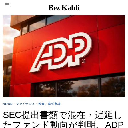
Bez Kabli
NEWS
·
ファイナンス
·
投資
·
株式市場
SEC提出書類で混在・遅延し
たファンド動向が判明、ADP