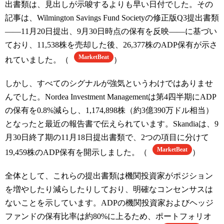
出書類は、見出しが示唆するよりも早い日付でした。その
記事は、Wilmington Savings Fund Societyの修正版Q3提出書類
――11月20日提出、9月30日時点の保有を反映――に基づい
ており、11,538株を売却した後、26,377株のADP保有が示さ
MarketBeat
れていました。（
）
しかし、すべてのシグナルが強気というわけではありませ
んでした。Nordea Investment Managementは第4四半期にADP
の保有を0.8%減らし、1,174,898株（約3億390万ドル相当）
となったと最近の報告書で伝えられています。Skandiaは、9
月30日終了期の11月18日提出書類で、2つの項目に分けて
MarketBeat
19,459株のADP保有を開示しました。（
）
全体として、これらの提出書類は機関投資家がポジション
を増やしたり減らしたりしており、明確なコンセンサスは
ないことを示しています。ADPの機関投資家およびヘッジ
ファンドの保有比率は約80%に上るため、ポートフォリオ