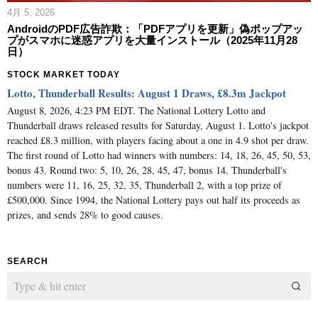
4月 5, 2026
AndroidのPDF広告詐欺：「PDFアプリを更新」偽ポップアッ
プがスマホに迷惑アプリを大量インストール（2025年11月28
日）
STOCK MARKET TODAY
Lotto, Thunderball Results: August 1 Draws, £8.3m Jackpot
August 8, 2026, 4:23 PM EDT. The National Lottery Lotto and
Thunderball draws released results for Saturday, August 1. Lotto's jackpot
reached £8.3 million, with players facing about a one in 4.9 shot per draw.
The first round of Lotto had winners with numbers: 14, 18, 26, 45, 50, 53,
bonus 43. Round two: 5, 10, 26, 28, 45, 47, bonus 14. Thunderball's
numbers were 11, 16, 25, 32, 35, Thunderball 2, with a top prize of
£500,000. Since 1994, the National Lottery pays out half its proceeds as
prizes, and sends 28% to good causes.
SEARCH