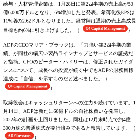
給与・人材管理企業は、1月28日に第2四半期の売上高が53
億6,000万ドルとなり、6%増加したと発表。希薄化後EPSは
11%増の2.62ドルとなりました。経営陣は通期の売上高成長
Q4 Capital Management
目標も約6%に引き上げました。（
）
ADPのCEOマリア・ブラックは、「力強い第2四半期の業
績」が同社の幅広い製品ラインナップとサービスの証拠だ
と指摘。CFOのピーター・ハドリーは、修正されたガイダ
ンスについて、成長への投資が続く中でもADPの財務目標
達成に「自信」を示すものだと述べました。（
Q4 Capital Management
）
取締役会はキャッシュリターンへの注力を続けています。1
月14日、ADPは新たに60億ドルの自社株買いを発表し、
2022年の計画を上回りました。同社は12月末時点で約4億
300万株の普通株式が発行済みであると報告しています。（
ADP Investors
）