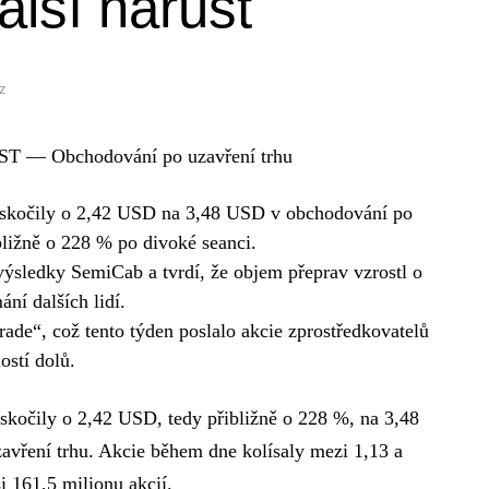
alší nárůst
z
EST — Obchodování po uzavření trhu
skočily o 2,42 USD na 3,48 USD v obchodování po
ibližně o 228 % po divoké seanci.
ýsledky SemiCab a tvrdí, že objem přeprav vzrostl o
í dalších lidí.
trade“, což tento týden poslalo akcie zprostředkovatelů
stí dolů.
očily o 2,42 USD, tedy přibližně o 228 %, na 3,48
vření trhu. Akcie během dne kolísaly mezi 1,13 a
 161,5 milionu akcií.