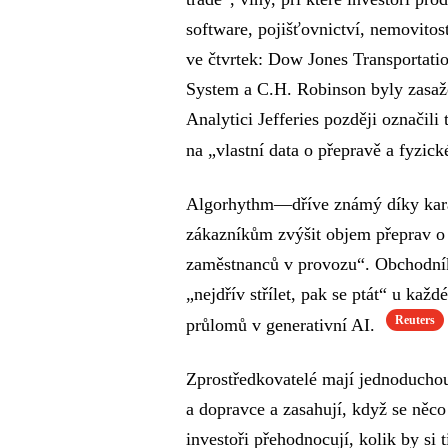
software, pojišťovnictví, nemovitos
ve čtvrtek: Dow Jones Transportatio
System a C.H. Robinson byly zasa
Analytici Jefferies později označil
na „vlastní data o přepravě a fyzick
Algorhythm—dříve známý díky kara
zákazníkům zvýšit objem přeprav o 
zaměstnanců v provozu“. Obchodník J
„nejdřív střílet, pak se ptát“ u kaž
Reuters
průlomů v generativní AI.
Zprostředkovatelé mají jednoduchou
a dopravce a zasahují, když se něco 
investoři přehodnocují, kolik by si 