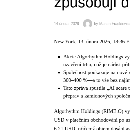
způsobují d
14 února, 2026
by
Marcin Frąckiewic
New York, 13. února 2026, 18:36 
Akcie Algorhythm Holdings vy
uzavření trhu, což je nárůst př
Společnost poukazuje na nové v
300–400 %—a to vše bez najímán
Tato zpráva spustila „AI scare 
přeprav a kamionových společno
Algorhythm Holdings (RIME.O) vysk
USD v pátečním obchodování po uza
6,21 USD, přičemž objem dosáhl asi