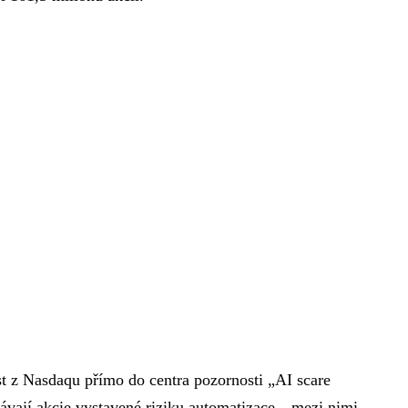
st z Nasdaqu přímo do centra pozornosti „AI scare
rodávají akcie vystavené riziku automatizace—mezi nimi