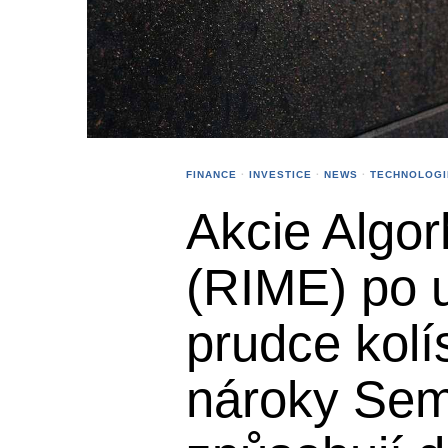
FINANCE
·
INVESTICE
·
NEWS
·
TECHNOLOGI
Akcie Algo
(RIME) po u
prudce kolís
nároky Sem