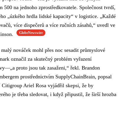
m 500 na jednoho zprostředkovatele. Společnost tvrdí,
ho „úzkého hrdla lidské kapacity“ v logistice. „Každé
vačů, více dispečerů a více ručních zásahů,“ uvedl ve
GlobeNewswire
kinson.
by malý nováček mohl přes noc sesadit průmyslové
mark označil za skutečný problém vyřazení
y—„a proto jsou tak zasaženi,“ řekl. Brandon
ombergem prostřednictvím SupplyChainBrain, popsal
Citigroup Ariel Rosa vyjádřil skepsi, že by
ého je třeba sledovat, i když připustil, že širší hrozba