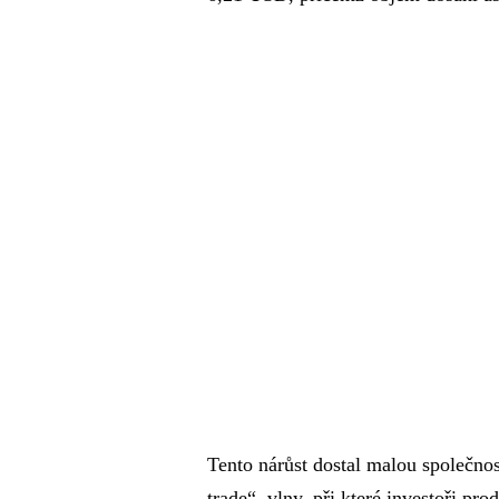
Tento nárůst dostal malou společno
trade“, vlny, při které investoři p