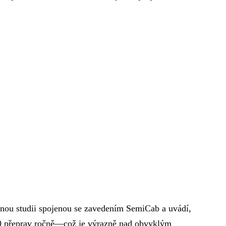
ou studii spojenou se zavedením SemiCab a uvádí,
000 přeprav ročně—což je výrazně nad obvyklým