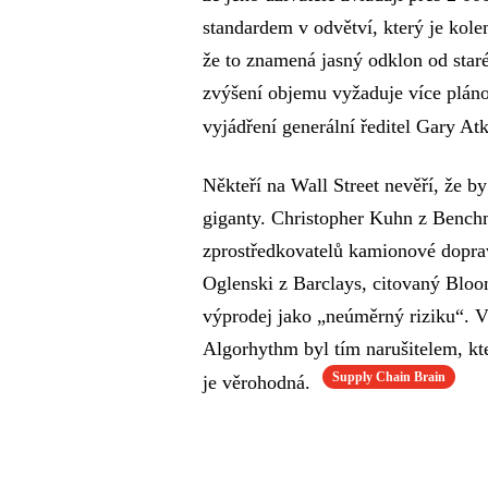
standardem v odvětví, který je kole
že to znamená jasný odklon od staré
zvýšení objemu vyžaduje více pláno
vyjádření generální ředitel Gary At
Někteří na Wall Street nevěří, že 
giganty. Christopher Kuhn z Bench
zprostředkovatelů kamionové doprav
Oglenski z Barclays, citovaný Blo
výprodej jako „neúměrný riziku“. V 
Algorhythm byl tím narušitelem, kter
Supply Chain Brain
je věrohodná.