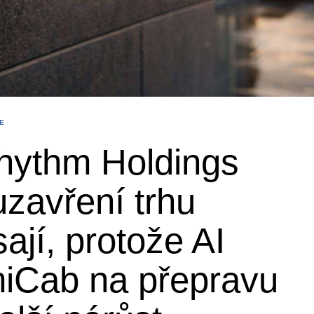
E
rhythm Holdings
zavření trhu
ají, protože AI
iCab na přepravu