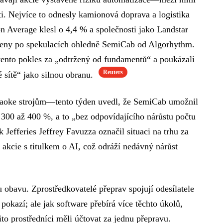
ti. Nejvíce to odnesly kamionová doprava a logistika
n Average klesl o 4,4 % a společnosti jako Landstar
ženy po spekulacích ohledně SemiCab od Algorhythm.
i tento pokles za „odtržený od fundamentů“ a poukázali
Reuters
é sítě“ jako silnou obranu.
oke strojům—tento týden uvedl, že SemiCab umožnil
300 až 400 %, a to „bez odpovídajícího nárůstu počtu
efferies Jeffrey Favuzza označil situaci na trhu za
dé akcie s titulkem o AI, což odráží nedávný nárůst
 obavu. Zprostředkovatelé přeprav spojují odesílatele
pokazí; ale jak software přebírá více těchto úkolů,
tito prostředníci měli účtovat za jednu přepravu.