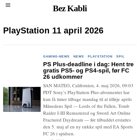
Bez Kabli
PlayStation 11 april 2026
GAMING-NEWS
·
NEWS
·
PLAYSTATION
·
SPIL
PS Plus-deadline i dag: Hent tre
gratis PS5- og PS4-spil, før FC
26 udkommer
SAN MATEO, Californien, 4. maj 2026, 09:03
PDT Sony’s PlayStation Plus-abonnenter har
kun få timer tilbage mandag til at tilføje aprils
Månedens Spil — Lords of the Fallen, Tomb
Raider I-III Remastered og Sword Art Online
Fractured Daydream — før tilbuddet erstattes
den 5. maj af en ny række spil med EA Sports
FC 26 i spidsen.