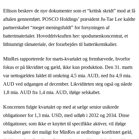
Ellison beskrev de nye dokumenter som et “kritisk skridt” mod at få
aftalen gennemført. POSCO Holdings’ præsident Ju-Tae Lee kaldte
partnerskabet “meget meningsfuldt” for forsyningen af
batterimaterialer. Hoveddrivkraften her: spodumenkoncentrat, et
lithiumrigt råmateriale, der forarbejdes til batterikemikalier.
MinRes rapporterede for marts-kvartalet og fremhævede, hvorfor
fokus er på likviditet og gæld, ikke kun produktion. Den 31. marts
var nettogælden faldet til omkring 4,5 mia. AUD, ned fra 4,9 mia.
AUD ved udgangen af december. Likviditeten steg også og nåede
1,8 mia. AUD fra 1,4 mia. AUD, ifølge selskabet.
Koncernen fulgte kvartalet op med at sælge senior usikrede
obligationer for 1,3 mia. USD, med udløb i 2032 og 2034. Disse
obligationer, som ikke er knyttet til specifikke aktiver, vil ifølge
selskabet gøre det muligt for MinRes at nedbringe kortfristet gæld,