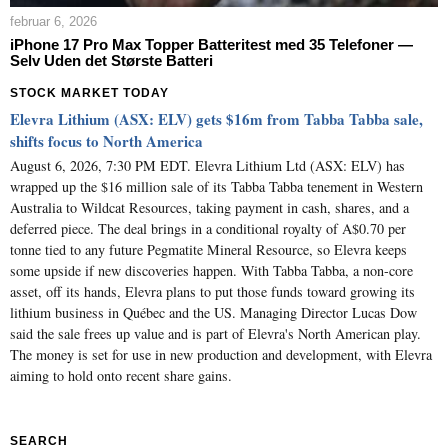
februar 6, 2026
iPhone 17 Pro Max Topper Batteritest med 35 Telefoner —
Selv Uden det Største Batteri
STOCK MARKET TODAY
Elevra Lithium (ASX: ELV) gets $16m from Tabba Tabba sale,
shifts focus to North America
August 6, 2026, 7:30 PM EDT. Elevra Lithium Ltd (ASX: ELV) has
wrapped up the $16 million sale of its Tabba Tabba tenement in Western
Australia to Wildcat Resources, taking payment in cash, shares, and a
deferred piece. The deal brings in a conditional royalty of A$0.70 per
tonne tied to any future Pegmatite Mineral Resource, so Elevra keeps
some upside if new discoveries happen. With Tabba Tabba, a non-core
asset, off its hands, Elevra plans to put those funds toward growing its
lithium business in Québec and the US. Managing Director Lucas Dow
said the sale frees up value and is part of Elevra's North American play.
The money is set for use in new production and development, with Elevra
aiming to hold onto recent share gains.
SEARCH