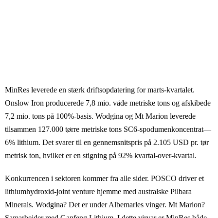
MinRes leverede en stærk driftsopdatering for marts-kvartalet.
Onslow Iron producerede 7,8 mio. våde metriske tons og afskibede
7,2 mio. tons på 100%-basis. Wodgina og Mt Marion leverede
tilsammen 127.000 tørre metriske tons SC6-spodumenkoncentrat—
6% lithium. Det svarer til en gennemsnitspris på 2.105 USD pr. tør
metrisk ton, hvilket er en stigning på 92% kvartal-over-kvartal.
Konkurrencen i sektoren kommer fra alle sider. POSCO driver et
lithiumhydroxid-joint venture hjemme med australske Pilbara
Minerals. Wodgina? Det er under Albemarles vinger. Mt Marion?
Samarbejder med Ganfeng Lithium. I dette virvar er MinRes både