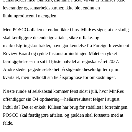
leverandør og samarbejdspartner, ikke blot endnu en
lithiumproducent i mængden.
Men POSCO-aftalen er endnu ikke i hus. MinRes siger, at de stadig
skal færdiggøre de endelige aftaler, sikre offtake- og
markedsføringskontrakter, have godkendelse fra Foreign Investment
Review Board og rydde fusionsforhindringer. Målet er rykket—
færdiggørelse er nu sat til første halvdel af regnskabsåret 2027.
Andre steder pegede selskabet på stigende dieseludgifter i juni-
kvartalet, men fastholdt sin helårsprognose for omkostninger.
Næste runde af selskabstal kommer først sidst i juli, hvor MinRes
offentliggør sin Q4-opdatering—helårsresultatet følger i august.
Indtil da? Det er enkelt: Killeen har brug for stabilitet i forretningen,
POSCO skal færdiggøre aftalen, og gælden skal fortsætte med at
falde.