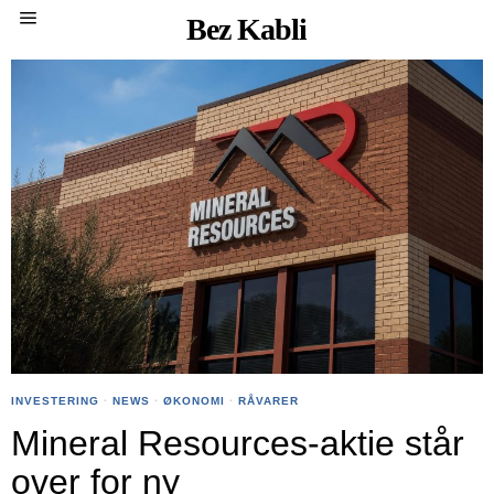
Bez Kabli
INVESTERING
·
NEWS
·
ØKONOMI
·
RÅVARER
Mineral Resources-aktie står
over for ny