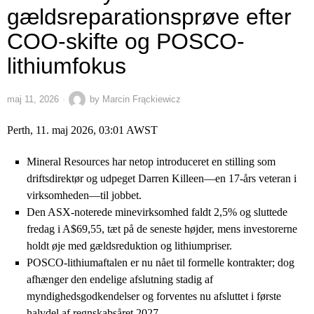
gældsreparationsprøve efter
COO-skifte og POSCO-
lithiumfokus
maj 11, 2026
by
Marcin Frąckiewicz
Perth, 11. maj 2026, 03:01 AWST
Mineral Resources har netop introduceret en stilling som
driftsdirektør og udpeget Darren Killeen—en 17-års veteran i
virksomheden—til jobbet.
Den ASX-noterede minevirksomhed faldt 2,5% og sluttede
fredag i A$69,55, tæt på de seneste højder, mens investorerne
holdt øje med gældsreduktion og lithiumpriser.
POSCO-lithiumaftalen er nu nået til formelle kontrakter; dog
afhænger den endelige afslutning stadig af
myndighedsgodkendelser og forventes nu afsluttet i første
halvdel af regnskabsåret 2027.