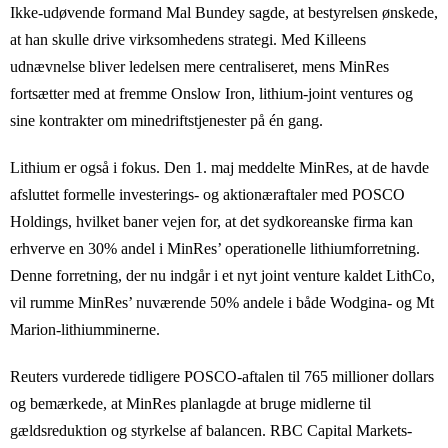
Ikke-udøvende formand Mal Bundey sagde, at bestyrelsen ønskede,
at han skulle drive virksomhedens strategi. Med Killeens
udnævnelse bliver ledelsen mere centraliseret, mens MinRes
fortsætter med at fremme Onslow Iron, lithium-joint ventures og
sine kontrakter om minedriftstjenester på én gang.
Lithium er også i fokus. Den 1. maj meddelte MinRes, at de havde
afsluttet formelle investerings- og aktionæraftaler med POSCO
Holdings, hvilket baner vejen for, at det sydkoreanske firma kan
erhverve en 30% andel i MinRes’ operationelle lithiumforretning.
Denne forretning, der nu indgår i et nyt joint venture kaldet LithCo,
vil rumme MinRes’ nuværende 50% andele i både Wodgina- og Mt
Marion-lithiumminerne.
Reuters vurderede tidligere POSCO-aftalen til 765 millioner dollars
og bemærkede, at MinRes planlagde at bruge midlerne til
gældsreduktion og styrkelse af balancen. RBC Capital Markets-