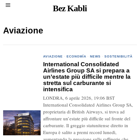
Bez Kabli
Aviazione
AVIAZIONE
·
ECONOMÍA
·
NEWS
·
SOSTENIBILITÀ
International Consolidated
Airlines Group SA si prepara a
un’estate più difficile mentre la
stretta sul carburante si
intensifica
LONDRA, 6 aprile 2026, 19:06 BST
International Consolidated Airlines Group SA,
proprietaria di British Airways, si trova ad
affrontare un’estate più difficile sul fronte del
carburante. Il greggio statunitense diretto in
Europa è salito a premi record lunedì,
aumentando la pressione sulle raffinerie che