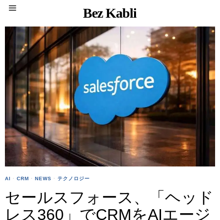
Bez Kabli
AI
·
CRM
·
NEWS
·
テクノロジー
セールスフォース、「ヘッド
レス360」でCRMをAIエージ