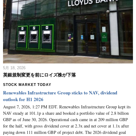
5月 18, 2026
英銀規制変更を前にロイズ株が下落
STOCK MARKET TODAY
Renewables Infrastructure Group sticks to NAV, dividend
outlook for H1 2026
August 7, 2026, 1:27 PM EDT. Renewables Infrastructure Group kept its
NAV steady at 101.1p a share and booked a portfolio value of 2.8 billion
GBP as of June 30, 2026. Operational cash came in at 209 million GBP
for the half, with gross dividend cover at 2.3x and net cover at 1.1x after
paying down 111 million GBP of project debt. The 2026 dividend goal