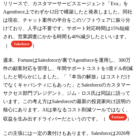
リリースで、カスタマーサービスエージェント「Eva」を
Agentforce上でわずか12日で構築したと発表しました。同社
は現在、チャット案件の半分をこのソフトウェアに振り分
けており、人手は不要です。サポート対応時間は15%短縮
され、営業調査にかかる時間も40%減少したといいます。
Salesforce
（
）
週末、FortuneはSalesforceが裏でAgentforceを運用し、300万
件の顧客対応を管理し、年間サポートコストを1億ドル削減
したと明らかにしました。「『本当の解放』はコストだけ
でなくキャパシティにもあった」とSalesforceのカスタマー
サクセス部門プレジデント、ジム・ロス氏は同誌に語って
います。この考え方はSalesforceの最新の投資家向け説明の
核心にあります。AIは単なるコスト削減ツールではなく、
Fortune
収益を生み出すドライバーだというのです。（
）
この主張には一定の裏付けもあります。Salesforceは2026年