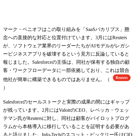
マーク・ベニオフはこの取り組みを「SaaSパカリプス」懸
念への直接的な対応と位置付けています。3月にはReuters
が、ソフトウェア業界のリーダーたちがAIモデルがレガシ
ービジネスアプリを破壊するという見方に反論していると
報じました。Salesforceの主張は、同社が保有する独自の顧
客・ワークフローデータに一部依拠しており、これは競合
Reuters
他社が簡単に構築できるものではありません。（
）
Salesforceのセールストークと実際の成果の間にはギャップ
が残っています。2月にはValoirのCEO、レベッカ・ウェッ
テマン氏がReutersに対し、同社は顧客がパイロットプログ
ラムから本格導入に移行していることを証明する必要があ
ると語りました。Info-Techのスコット・ビックリー氏はCIO