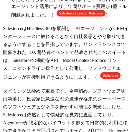
エージェント活用により、年間サポート費用が1億ドル
Salesforce Investor Relations
削減されました。（
）
SalesforceはHeadless 360を展開し、AIエージェントがCRMイ
ンターフェースに触れることなく自社製品とやり取りでき
るようにすることを目指しています。サンフランシスコで
開催されたTDX開発者イベントで発表されたこのスイート
は、Salesforceの機能をAPI、Model Context Protocolリソー
ス、コマンドライン操作として公開し、ソフトウェアエー
Salesforce
ジェントが直接利用できるようにします。（
）
タイミングは極めて重要です。今年初め、ソフトウェア株
は急落し、投資家は急速なAIの進歩が従来のシートベース
のソフトウェアビジネスを脅かす可能性を懸念しました。
Salesforceは依然として懐疑的な見方に直面しており、
Agentforceが限定的なパイロットを超えて日常的な利用に移
行できるかはまだ証明されていません。2月には、Reutersが