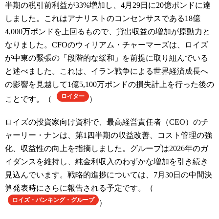
半期の税引前利益が33%増加し、4月29日に20億ポンドに達
しました。これはアナリストのコンセンサスである18億
4,000万ポンドを上回るもので、貸出収益の増加が原動力と
なりました。CFOのウィリアム・チャーマーズは、ロイズ
が中東の緊張の「段階的な緩和」を前提に取り組んでいる
と述べました。これは、イラン戦争による世界経済成長へ
の影響を見越して1億5,100万ポンドの損失計上を行った後の
ロイター
ことです。（
）
ロイズの投資家向け資料で、最高経営責任者（CEO）のチ
ャーリー・ナンは、第1四半期の収益改善、コスト管理の強
化、収益性の向上を指摘しました。グループは2026年のガ
イダンスを維持し、純金利収入のわずかな増加を引き続き
見込んでいます。戦略的進捗については、7月30日の中間決
算発表時にさらに報告される予定です。（
ロイズ・バンキング・グループ
）