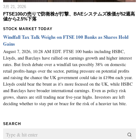
3月 21, 2026
FTSE100の売りで防衛株が打撃、BAEシステムズ株価が52週高
値から2.5%下落
STOCK MARKET TODAY
Windfall Tax Talk Weighs on FTSE 100 Banks as Shares Hold
Gains
August 7, 2026, 10:28 AM EDT. FTSE 100 banks including HSBC,
Lloyds, and Barclays have rallied on earnings growth and higher interest
rates. But fresh debate over a windfall tax-possibly 38% on domestic
retail profits-hangs over the sector, putting pressure on potential profits
and raising the chance the UK government could take in £19bn each year.
Lloyds could bear the brunt as it's more focused on the UK, while HSBC
and Barclays have broader international earnings. Even as policy risk
grows, shares are still trading near five-year highs. Investors are left
deciding whether to stay put or brace for the risk of a heavier tax bite.
SEARCH