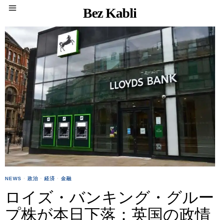
Bez Kabli
NEWS
·
政治
·
経済
·
金融
ロイズ・バンキング・グルー
プ株が本日下落：英国の政情