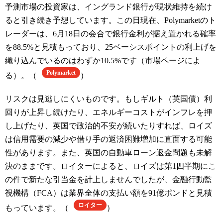
予測市場の投資家は、イングランド銀行が現状維持を続け
ると引き続き予想しています。この日現在、Polymarketのト
レーダーは、6月18日の会合で銀行金利が据え置かれる確率
を88.5%と見積もっており、25ベーシスポイントの利上げを
織り込んでいるのはわずか10.5%です（市場ページによ
Polymarket
る）。（
）
リスクは見逃しにくいものです。もしギルト（英国債）利
回りが上昇し続けたり、エネルギーコストがインフレを押
し上げたり、英国で政治的不安が続いたりすれば、ロイズ
は信用需要の減少や借り手の返済困難増加に直面する可能
性があります。また、英国の自動車ローン返金問題も未解
決のままです。ロイターによると、ロイズは第1四半期にこ
の件で新たな引当金を計上しませんでしたが、金融行動監
視機構（FCA）は業界全体の支払い額を91億ポンドと見積
ロイター
もっています。（
）