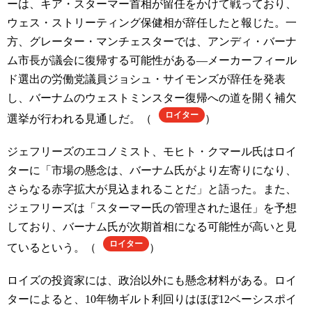
ーは、キア・スターマー首相が留任をかけて戦っており、
ウェス・ストリーティング保健相が辞任したと報じた。一
方、グレーター・マンチェスターでは、アンディ・バーナ
ム市長が議会に復帰する可能性がある—メーカーフィール
ド選出の労働党議員ジョシュ・サイモンズが辞任を発表
し、バーナムのウェストミンスター復帰への道を開く補欠
ロイター
選挙が行われる見通しだ。（
）
ジェフリーズのエコノミスト、モヒト・クマール氏はロイ
ターに「市場の懸念は、バーナム氏がより左寄りになり、
さらなる赤字拡大が見込まれることだ」と語った。また、
ジェフリーズは「スターマー氏の管理された退任」を予想
しており、バーナム氏が次期首相になる可能性が高いと見
ロイター
ているという。（
）
ロイズの投資家には、政治以外にも懸念材料がある。ロイ
ターによると、10年物ギルト利回りはほぼ12ベーシスポイ