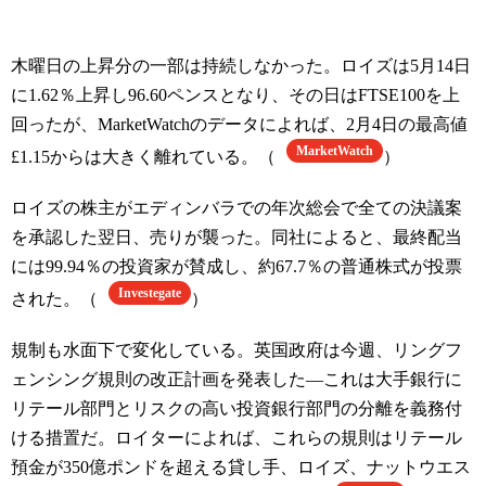
木曜日の上昇分の一部は持続しなかった。ロイズは5月14日
に1.62％上昇し96.60ペンスとなり、その日はFTSE100を上
回ったが、MarketWatchのデータによれば、2月4日の最高値
MarketWatch
£1.15からは大きく離れている。（
）
ロイズの株主がエディンバラでの年次総会で全ての決議案
を承認した翌日、売りが襲った。同社によると、最終配当
には99.94％の投資家が賛成し、約67.7％の普通株式が投票
Investegate
された。（
）
規制も水面下で変化している。英国政府は今週、リングフ
ェンシング規則の改正計画を発表した—これは大手銀行に
リテール部門とリスクの高い投資銀行部門の分離を義務付
ける措置だ。ロイターによれば、これらの規則はリテール
預金が350億ポンドを超える貸し手、ロイズ、ナットウエス