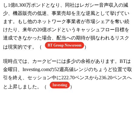
し1億8,300万ポンドとなり、同社はレガシー音声収入の減
少、機器販売の低迷、事業売却を主な逆風として挙げてい
ます。もし他のネットワーク事業者が市場シェアを奪い続
けたり、来年の20億ポンドというキャッシュフロー目標を
達成できなかった場合、配当への期待が損なわれるリスク
BT Group Newsroom
は現実的です。（
）
現時点では、カークビーには多少の余裕があります。BTは
金曜日、Investing.comの52週高値レンジのちょうど位置で取
引を終え、セッション中に222.70ペンスから236.20ペンスへ
Investing
と上昇しました。（
）