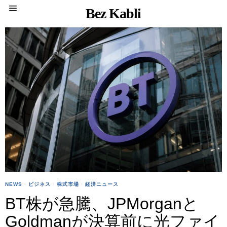
Bez Kabli
NEWS
·
ビジネス
·
株式市場
·
経済ニュース
BT株が急騰、JPMorganと
Goldmanが決算前に光ファイ