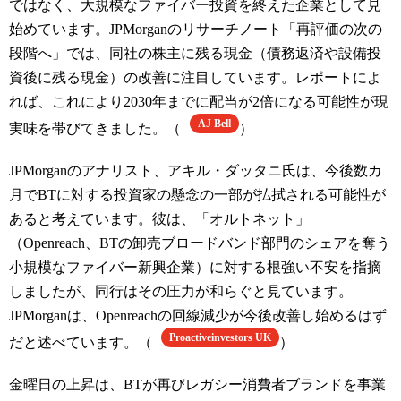
ではなく、大規模なファイバー投資を終えた企業として見
始めています。JPMorganのリサーチノート「再評価の次の
段階へ」では、同社の株主に残る現金（債務返済や設備投
資後に残る現金）の改善に注目しています。レポートによ
れば、これにより2030年までに配当が2倍になる可能性が現
AJ Bell
実味を帯びてきました。（
）
JPMorganのアナリスト、アキル・ダッタニ氏は、今後数カ
月でBTに対する投資家の懸念の一部が払拭される可能性が
あると考えています。彼は、「オルトネット」
（Openreach、BTの卸売ブロードバンド部門のシェアを奪う
小規模なファイバー新興企業）に対する根強い不安を指摘
しましたが、同行はその圧力が和らぐと見ています。
JPMorganは、Openreachの回線減少が今後改善し始めるはず
Proactiveinvestors UK
だと述べています。（
）
金曜日の上昇は、BTが再びレガシー消費者ブランドを事業