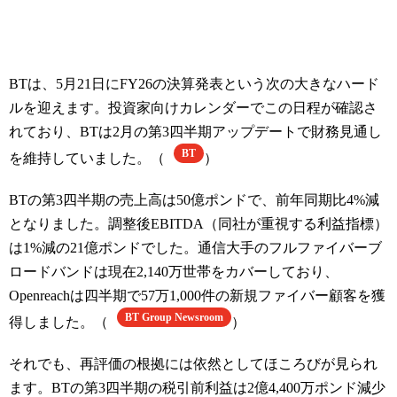
BTは、5月21日にFY26の決算発表という次の大きなハード
ルを迎えます。投資家向けカレンダーでこの日程が確認さ
れており、BTは2月の第3四半期アップデートで財務見通し
BT
を維持していました。（
）
BTの第3四半期の売上高は50億ポンドで、前年同期比4%減
となりました。調整後EBITDA（同社が重視する利益指標）
は1%減の21億ポンドでした。通信大手のフルファイバーブ
ロードバンドは現在2,140万世帯をカバーしており、
Openreachは四半期で57万1,000件の新規ファイバー顧客を獲
BT Group Newsroom
得しました。（
）
それでも、再評価の根拠には依然としてほころびが見られ
ます。BTの第3四半期の税引前利益は2億4,400万ポンド減少