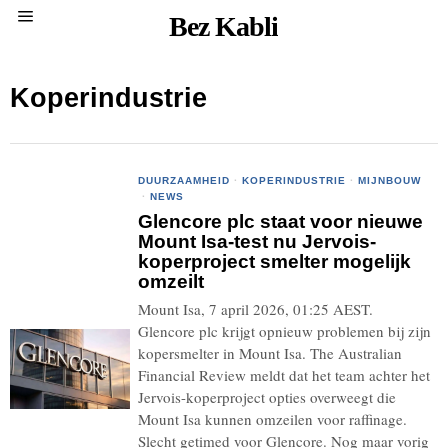
Bez Kabli
Koperindustrie
DUURZAAMHEID
·
KOPERINDUSTRIE
·
MIJNBOUW
·
NEWS
Glencore plc staat voor nieuwe
Mount Isa-test nu Jervois-
koperproject smelter mogelijk
omzeilt
Mount Isa, 7 april 2026, 01:25 AEST.
Glencore plc krijgt opnieuw problemen bij zijn
kopersmelter in Mount Isa. The Australian
Financial Review meldt dat het team achter het
Jervois-koperproject opties overweegt die
Mount Isa kunnen omzeilen voor raffinage.
Slecht getimed voor Glencore. Nog maar vorig