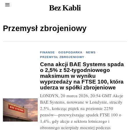
Bez Kabli
Przemysł zbrojeniowy
FINANSE
·
GOSPODARKA
·
NEWS
·
PRZEMYSŁ ZBROJENIOWY
Cena akcji BAE Systems spada
o 2,5% z 52-tygodniowego
maksimum w wyniku
wyprzedaży na FTSE 100, która
uderza w spółki zbrojeniowe
LONDYN, 20 marca 2026, 20:54 GMT Akcje
BAE Systems, notowane w Londynie, straciły
2,5%, kończąc piątek na poziomie 2250
pensów—przewyższając spadek FTSE 100 o
1,4%, gdy akcje z sektora lotniczego i
obronnego ucierpiały mocniej podczas