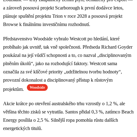
a zároveň posouvá projekt Scarborough k první dodávce letos,
plánuje spuštění projektu Trion v roce 2028 a posouvá projekt
Browse k finálnímu investičnímu rozhodnutí.
Představenstvo Woodside vybralo Westcott po hledání, které
probíhalo jak uvnitř, tak vně společnosti. Předseda Richard Goyder
poukázal na její vůdčí schopnosti a to, co nazval „disciplinovaným
plněním úkolů“, jako na rozhodující faktory. Westcott sama
označila za své klíčové priority „udržitelnou tvorbu hodnoty“,
provozní dokonalost a disciplinovaný přístup k růstovým
Woodside
projektům.
Akcie krátce po otevření australského trhu vzrostly o 1,2 %, ale
většina těchto zisků se vytratila. Santos přidal 0,3 %, zatímco Beach
Energy posílila o 2,5 %. Silnější ropa pomohla růstu dalších
energetických titulů.