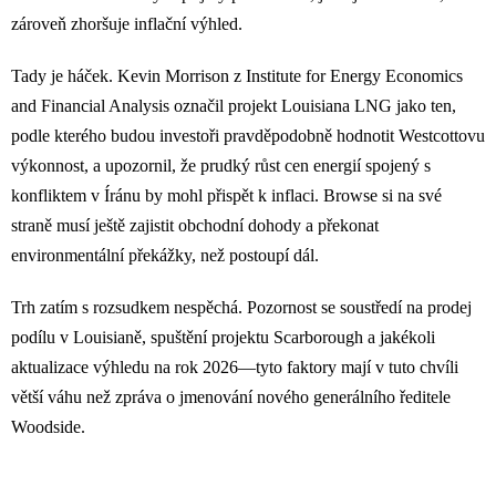
zároveň zhoršuje inflační výhled.
Tady je háček. Kevin Morrison z Institute for Energy Economics
and Financial Analysis označil projekt Louisiana LNG jako ten,
podle kterého budou investoři pravděpodobně hodnotit Westcottovu
výkonnost, a upozornil, že prudký růst cen energií spojený s
konfliktem v Íránu by mohl přispět k inflaci. Browse si na své
straně musí ještě zajistit obchodní dohody a překonat
environmentální překážky, než postoupí dál.
Trh zatím s rozsudkem nespěchá. Pozornost se soustředí na prodej
podílu v Louisianě, spuštění projektu Scarborough a jakékoli
aktualizace výhledu na rok 2026—tyto faktory mají v tuto chvíli
větší váhu než zpráva o jmenování nového generálního ředitele
Woodside.