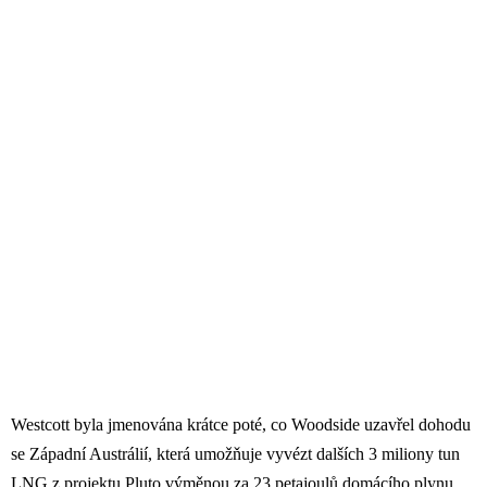
Westcott byla jmenována krátce poté, co Woodside uzavřel dohodu
se Západní Austrálií, která umožňuje vyvézt dalších 3 miliony tun
LNG z projektu Pluto výměnou za 23 petajoulů domácího plynu