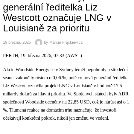
generální ředitelka Liz
Westcott označuje LNG v
Louisianě za prioritu
19 března, 2026
by
Marcin Frąckiewicz
PERTH, 19. března 2026, 07:33 (AWST)
Akcie Woodside Energy se v Sydney téměř nepohnuly a středeční
seanci zakončily růstem o 0,06 %, poté co nová generální ředitelka
Liz Westcott označila projekt LNG v Louisianě v hodnotě 17,5
miliardy dolarů za hlavní prioritu. Ve Spojených státech byly ADR
společnosti Woodside oceněny na 22,85 USD, což je nárůst asi o 1
%. Tlumená reakce na domácím trhu naznačuje, že investoři
očekávají konkrétní pokrok, nikoli jen změnu ve vedení.