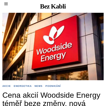
Bez Kabli
AKCIE
·
ENERGETIKA
·
NEWS
·
PODNIKÁNÍ
Cena akcií Woodside Energy
téměř beze změny, nová