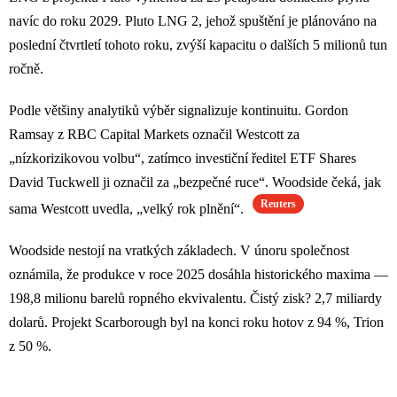
navíc do roku 2029. Pluto LNG 2, jehož spuštění je plánováno na
poslední čtvrtletí tohoto roku, zvýší kapacitu o dalších 5 milionů tun
ročně.
Podle většiny analytiků výběr signalizuje kontinuitu. Gordon
Ramsay z RBC Capital Markets označil Westcott za
„nízkorizikovou volbu“, zatímco investiční ředitel ETF Shares
David Tuckwell ji označil za „bezpečné ruce“. Woodside čeká, jak
Reuters
sama Westcott uvedla, „velký rok plnění“.
Woodside nestojí na vratkých základech. V únoru společnost
oznámila, že produkce v roce 2025 dosáhla historického maxima —
198,8 milionu barelů ropného ekvivalentu. Čistý zisk? 2,7 miliardy
dolarů. Projekt Scarborough byl na konci roku hotov z 94 %, Trion
z 50 %.