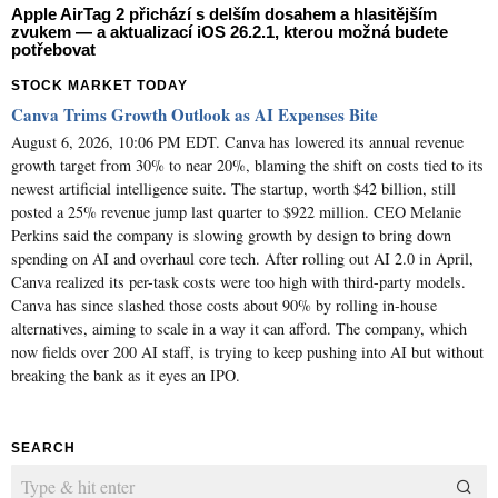
Apple AirTag 2 přichází s delším dosahem a hlasitějším
zvukem — a aktualizací iOS 26.2.1, kterou možná budete
potřebovat
STOCK MARKET TODAY
Canva Trims Growth Outlook as AI Expenses Bite
August 6, 2026, 10:06 PM EDT. Canva has lowered its annual revenue
growth target from 30% to near 20%, blaming the shift on costs tied to its
newest artificial intelligence suite. The startup, worth $42 billion, still
posted a 25% revenue jump last quarter to $922 million. CEO Melanie
Perkins said the company is slowing growth by design to bring down
spending on AI and overhaul core tech. After rolling out AI 2.0 in April,
Canva realized its per-task costs were too high with third-party models.
Canva has since slashed those costs about 90% by rolling in-house
alternatives, aiming to scale in a way it can afford. The company, which
now fields over 200 AI staff, is trying to keep pushing into AI but without
breaking the bank as it eyes an IPO.
SEARCH