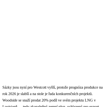
Sázky jsou nyní pro Westcott vyšší, protože prognóza produkce na
rok 2026 je slabší a na stole je řada konkurenčních projektů.
Woodside se snaží prodat 20% podíl ve svém projektu LNG v
Louisianě — tedy zkapalněný zemní plyn, ochlazený pro export —