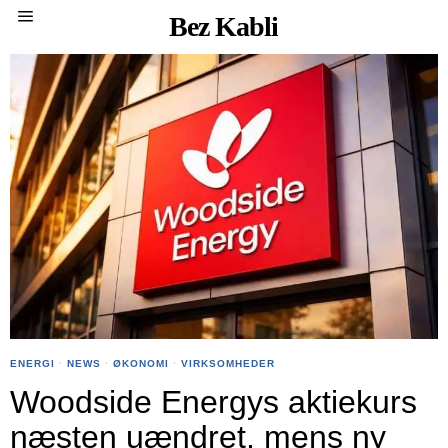
Bez Kabli
ENERGI
·
NEWS
·
ØKONOMI
·
VIRKSOMHEDER
Woodside Energys aktiekurs
næsten uændret, mens ny