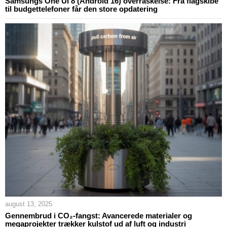
Samsungs One UI 8 (Android 16) overraskelse: Fra flagskibe
til budgettelefoner får den store opdatering
august 13, 2025
Gennembrud i CO₂-fangst: Avancerede materialer og
megaprojekter trækker kulstof ud af luft og industri