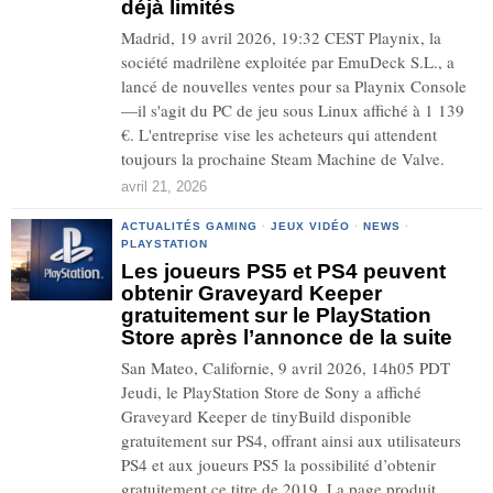
déjà limités
Madrid, 19 avril 2026, 19:32 CEST Playnix, la
société madrilène exploitée par EmuDeck S.L., a
lancé de nouvelles ventes pour sa Playnix Console
—il s'agit du PC de jeu sous Linux affiché à 1 139
€. L'entreprise vise les acheteurs qui attendent
toujours la prochaine Steam Machine de Valve.
avril 21, 2026
ACTUALITÉS GAMING
·
JEUX VIDÉO
·
NEWS
·
PLAYSTATION
Les joueurs PS5 et PS4 peuvent
obtenir Graveyard Keeper
gratuitement sur le PlayStation
Store après l’annonce de la suite
San Mateo, Californie, 9 avril 2026, 14h05 PDT
Jeudi, le PlayStation Store de Sony a affiché
Graveyard Keeper de tinyBuild disponible
gratuitement sur PS4, offrant ainsi aux utilisateurs
PS4 et aux joueurs PS5 la possibilité d’obtenir
gratuitement ce titre de 2019. La page produit