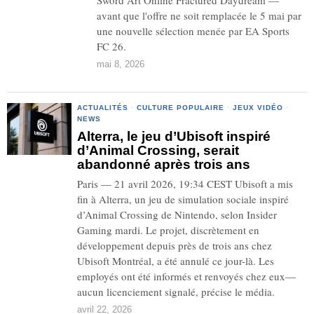
Sword Art Online Fractured Daydream —
avant que l'offre ne soit remplacée le 5 mai par
une nouvelle sélection menée par EA Sports
FC 26.
mai 8, 2026
ACTUALITÉS
·
CULTURE POPULAIRE
·
JEUX VIDÉO
·
NEWS
Alterra, le jeu d’Ubisoft inspiré
d’Animal Crossing, serait
abandonné après trois ans
Paris — 21 avril 2026, 19:34 CEST Ubisoft a mis
fin à Alterra, un jeu de simulation sociale inspiré
d’Animal Crossing de Nintendo, selon Insider
Gaming mardi. Le projet, discrètement en
développement depuis près de trois ans chez
Ubisoft Montréal, a été annulé ce jour-là. Les
employés ont été informés et renvoyés chez eux—
aucun licenciement signalé, précise le média.
avril 22, 2026