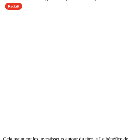
Reckitt
Cela maintient les investisseurs autour du titre. « Le bénéfice de