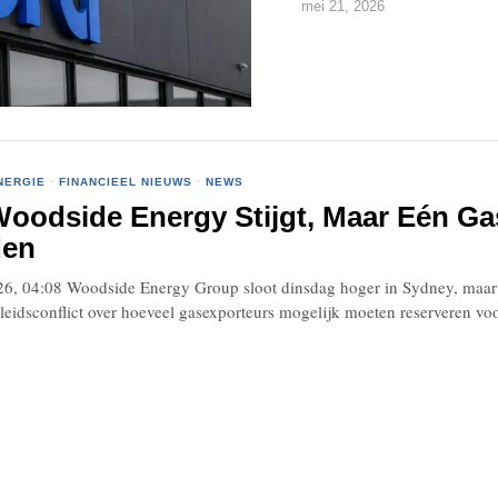
mei 21, 2026
NERGIE
·
FINANCIEEL NIEUWS
·
NEWS
oodside Energy Stijgt, Maar Eén Gas
den
6, 04:08 Woodside Energy Group sloot dinsdag hoger in Sydney, maar sle
leidsconflict over hoeveel gasexporteurs mogelijk moeten reserveren voo