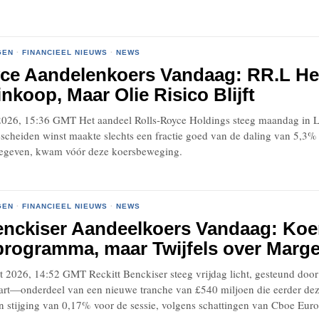
GEN
·
FINANCIEEL NIEUWS
·
NEWS
ce Aandelenkoers Vandaag: RR.L Her
nkoop, Maar Olie Risico Blijft
2026, 15:36 GMT Het aandeel Rolls-Royce Holdings steeg maandag in 
scheiden winst maakte slechts een fractie goed van de daling van 5,3%
gegeven, kwam vóór deze koersbeweging.
GEN
·
FINANCIEEL NIEUWS
·
NEWS
enckiser Aandeelkoers Vandaag: Koer
ogramma, maar Twijfels over Marge
026, 14:52 GMT Reckitt Benckiser steeg vrijdag licht, gesteund doo
rt—onderdeel van een nieuwe tranche van £540 miljoen die eerder de
n stijging van 0,17% voor de sessie, volgens schattingen van Cboe Euro