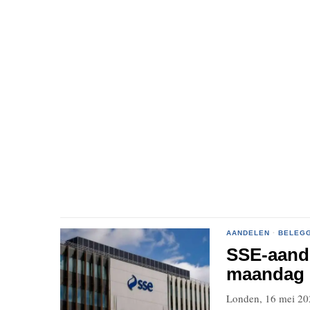
AANDELEN
·
BELEG
SSE-aande
maandag k
Londen, 16 mei 202