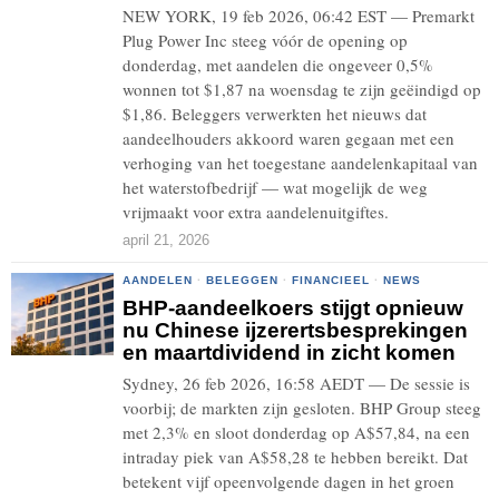
NEW YORK, 19 feb 2026, 06:42 EST — Premarkt
Plug Power Inc steeg vóór de opening op
donderdag, met aandelen die ongeveer 0,5%
wonnen tot $1,87 na woensdag te zijn geëindigd op
$1,86. Beleggers verwerkten het nieuws dat
aandeelhouders akkoord waren gegaan met een
verhoging van het toegestane aandelenkapitaal van
het waterstofbedrijf — wat mogelijk de weg
vrijmaakt voor extra aandelenuitgiftes.
april 21, 2026
AANDELEN
·
BELEGGEN
·
FINANCIEEL
·
NEWS
BHP-aandeelkoers stijgt opnieuw
nu Chinese ijzerertsbesprekingen
en maartdividend in zicht komen
Sydney, 26 feb 2026, 16:58 AEDT — De sessie is
voorbij; de markten zijn gesloten. BHP Group steeg
met 2,3% en sloot donderdag op A$57,84, na een
intraday piek van A$58,28 te hebben bereikt. Dat
betekent vijf opeenvolgende dagen in het groen