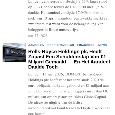
Londen genoteerde nutsbedrijf 7,65% lager sloot
op 2.271 pence terwijl de FTSE 100 met 1,71%
daalde. Het aandeel eindigde 17,94% onder de
piek van 13 april, waardoor een zwakke markt een
zwaardere test werd voor de belangstelling van
beleggers in Britse nutsbedrijven.
mei 17, 2026
AANDELEN
·
BEDRIJFSNIEUWS
·
FINANCIEEL
·
NEWS
Rolls-Royce Holdings plc Heeft
Zojuist Een Schuldenstap Van €1
Miljard Gemaakt — En Het Aandeel
Daalde Toch
Londen, 15 mei 2026, 10:04 BST Rolls-Royce
Holdings plc heeft voor het eerst sinds 2020 de
euro-obligatiemarkt aangeboord en €1 miljard aan
schulden verkocht, terwijl beleggers meer dan €8,1
miljard aan orders plaatsten, aldus GlobalCapital.
De nieuwste uitgifte van de Britse
motorenfabrikant komt terwijl het bedrijf werkt aan
een herstel.