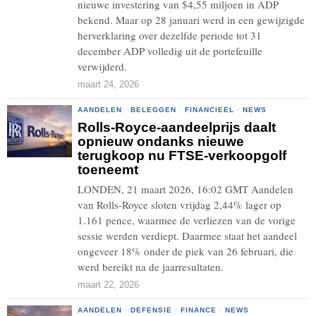
nieuwe investering van $4,55 miljoen in ADP
bekend. Maar op 28 januari werd in een gewijzigde
herverklaring over dezelfde periode tot 31
december ADP volledig uit de portefeuille
verwijderd.
maart 24, 2026
AANDELEN
·
BELEGGEN
·
FINANCIEEL
·
NEWS
Rolls-Royce-aandeelprijs daalt
opnieuw ondanks nieuwe
terugkoop nu FTSE-verkoopgolf
toeneemt
LONDEN, 21 maart 2026, 16:02 GMT Aandelen
van Rolls-Royce sloten vrijdag 2,44% lager op
1.161 pence, waarmee de verliezen van de vorige
sessie werden verdiept. Daarmee staat het aandeel
ongeveer 18% onder de piek van 26 februari, die
werd bereikt na de jaarresultaten.
maart 22, 2026
AANDELEN
·
DEFENSIE
·
FINANCE
·
NEWS