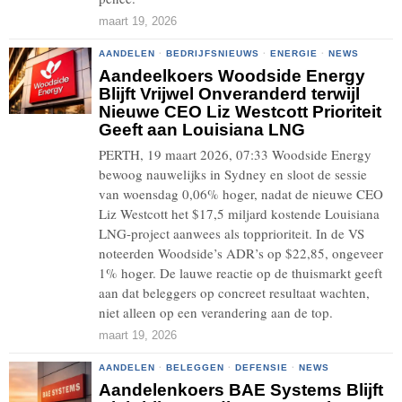
maart 19, 2026
AANDELEN
·
BEDRIJFSNIEUWS
·
ENERGIE
·
NEWS
Aandeelkoers Woodside Energy
Blijft Vrijwel Onveranderd terwijl
Nieuwe CEO Liz Westcott Prioriteit
Geeft aan Louisiana LNG
PERTH, 19 maart 2026, 07:33 Woodside Energy
bewoog nauwelijks in Sydney en sloot de sessie
van woensdag 0,06% hoger, nadat de nieuwe CEO
Liz Westcott het $17,5 miljard kostende Louisiana
LNG-project aanwees als topprioriteit. In de VS
noteerden Woodside’s ADR’s op $22,85, ongeveer
1% hoger. De lauwe reactie op de thuismarkt geeft
aan dat beleggers op concreet resultaat wachten,
niet alleen op een verandering aan de top.
maart 19, 2026
AANDELEN
·
BELEGGEN
·
DEFENSIE
·
NEWS
Aandelenkoers BAE Systems Blijft