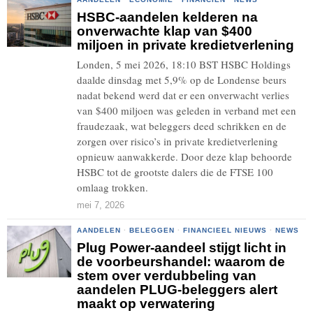
HSBC-aandelen kelderen na
onverwachte klap van $400
miljoen in private kredietverlening
Londen, 5 mei 2026, 18:10 BST HSBC Holdings
daalde dinsdag met 5,9% op de Londense beurs
nadat bekend werd dat er een onverwacht verlies
van $400 miljoen was geleden in verband met een
fraudezaak, wat beleggers deed schrikken en de
zorgen over risico’s in private kredietverlening
opnieuw aanwakkerde. Door deze klap behoorde
HSBC tot de grootste dalers die de FTSE 100
omlaag trokken.
mei 7, 2026
AANDELEN
·
BELEGGEN
·
FINANCIEEL NIEUWS
·
NEWS
Plug Power-aandeel stijgt licht in
de voorbeurshandel: waarom de
stem over verdubbeling van
aandelen PLUG-beleggers alert
maakt op verwatering