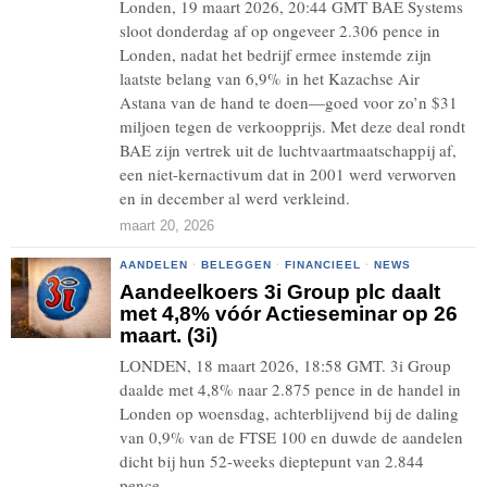
Londen, 19 maart 2026, 20:44 GMT BAE Systems
sloot donderdag af op ongeveer 2.306 pence in
Londen, nadat het bedrijf ermee instemde zijn
laatste belang van 6,9% in het Kazachse Air
Astana van de hand te doen—goed voor zo’n $31
miljoen tegen de verkoopprijs. Met deze deal rondt
BAE zijn vertrek uit de luchtvaartmaatschappij af,
een niet-kernactivum dat in 2001 werd verworven
en in december al werd verkleind.
maart 20, 2026
AANDELEN
·
BELEGGEN
·
FINANCIEEL
·
NEWS
Aandeelkoers 3i Group plc daalt
met 4,8% vóór Actieseminar op 26
maart. (3i)
LONDEN, 18 maart 2026, 18:58 GMT. 3i Group
daalde met 4,8% naar 2.875 pence in de handel in
Londen op woensdag, achterblijvend bij de daling
van 0,9% van de FTSE 100 en duwde de aandelen
dicht bij hun 52-weeks dieptepunt van 2.844
pence.