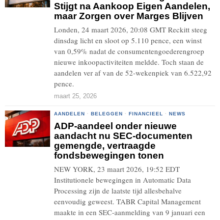
Stijgt na Aankoop Eigen Aandelen,
maar Zorgen over Marges Blijven
Londen, 24 maart 2026, 20:08 GMT Reckitt steeg
dinsdag licht en sloot op 5.110 pence, een winst
van 0,59% nadat de consumentengoederengroep
nieuwe inkoopactiviteiten meldde. Toch staan de
aandelen ver af van de 52-wekenpiek van 6.522,92
pence.
maart 25, 2026
AANDELEN
·
BELEGGEN
·
FINANCIEEL
·
NEWS
ADP-aandeel onder nieuwe
aandacht nu SEC-documenten
gemengde, vertraagde
fondsbewegingen tonen
NEW YORK, 23 maart 2026, 19:52 EDT
Institutionele bewegingen in Automatic Data
Processing zijn de laatste tijd allesbehalve
eenvoudig geweest. TABR Capital Management
maakte in een SEC-aanmelding van 9 januari een