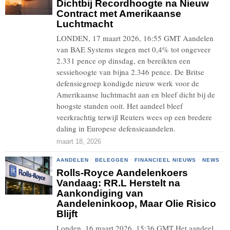
Dichtbij Recordhoogte na Nieuw
Contract met Amerikaanse
Luchtmacht
LONDEN, 17 maart 2026, 16:55 GMT Aandelen
van BAE Systems stegen met 0,4% tot ongeveer
2.331 pence op dinsdag, en bereikten een
sessiehoogte van bijna 2.346 pence. De Britse
defensiegroep kondigde nieuw werk voor de
Amerikaanse luchtmacht aan en bleef dicht bij de
hoogste standen ooit. Het aandeel bleef
veerkrachtig terwijl Reuters wees op een bredere
daling in Europese defensieaandelen.
maart 18, 2026
AANDELEN
·
BELEGGEN
·
FINANCIEEL NIEUWS
·
NEWS
Rolls-Royce Aandelenkoers
Vandaag: RR.L Herstelt na
Aankondiging van
Aandeleninkoop, Maar Olie Risico
Blijft
Londen, 16 maart 2026, 15:36 GMT Het aandeel