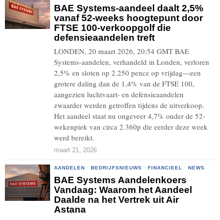
BAE Systems-aandeel daalt 2,5%
vanaf 52-weeks hoogtepunt door
FTSE 100-verkoopgolf die
defensieaandelen treft
LONDEN, 20 maart 2026, 20:54 GMT BAE
Systems-aandelen, verhandeld in Londen, verloren
2,5% en sloten op 2.250 pence op vrijdag—een
grotere daling dan de 1,4% van de FTSE 100,
aangezien luchtvaart- en defensieaandelen
zwaarder werden getroffen tijdens de uitverkoop.
Het aandeel staat nu ongeveer 4,7% onder de 52-
wekenpiek van circa 2.360p die eerder deze week
werd bereikt.
maart 21, 2026
AANDELEN
·
BEDRIJFSNIEUWS
·
FINANCIEEL
·
NEWS
BAE Systems Aandelenkoers
Vandaag: Waarom het Aandeel
Daalde na het Vertrek uit Air
Astana