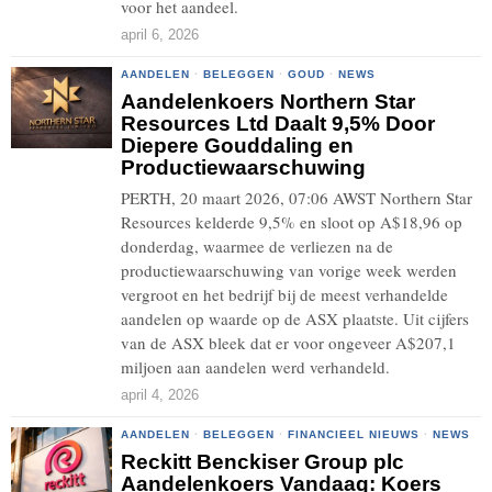
voor het aandeel.
april 6, 2026
AANDELEN
·
BELEGGEN
·
GOUD
·
NEWS
Aandelenkoers Northern Star
Resources Ltd Daalt 9,5% Door
Diepere Gouddaling en
Productiewaarschuwing
PERTH, 20 maart 2026, 07:06 AWST Northern Star
Resources kelderde 9,5% en sloot op A$18,96 op
donderdag, waarmee de verliezen na de
productiewaarschuwing van vorige week werden
vergroot en het bedrijf bij de meest verhandelde
aandelen op waarde op de ASX plaatste. Uit cijfers
van de ASX bleek dat er voor ongeveer A$207,1
miljoen aan aandelen werd verhandeld.
april 4, 2026
AANDELEN
·
BELEGGEN
·
FINANCIEEL NIEUWS
·
NEWS
Reckitt Benckiser Group plc
Aandelenkoers Vandaag: Koers