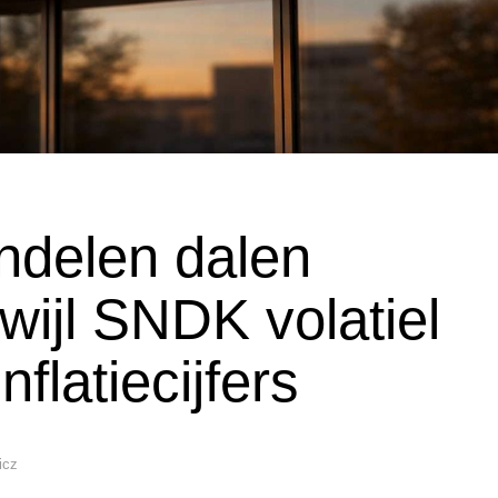
ndelen dalen
wijl SNDK volatiel
nflatiecijfers
icz