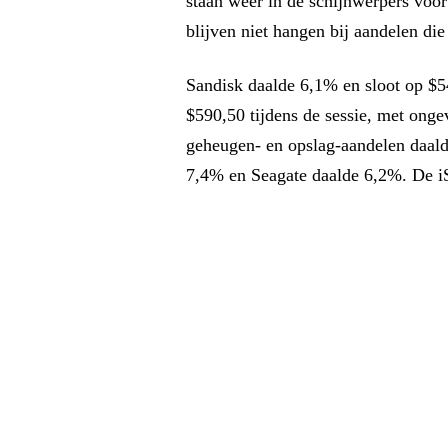
staan weer in de schijnwerpers voo
blijven niet hangen bij aandelen di
Sandisk daalde 6,1% en sloot op $
$590,50 tijdens de sessie, met ong
geheugen- en opslag-aandelen daald
7,4% en Seagate daalde 6,2%. De 