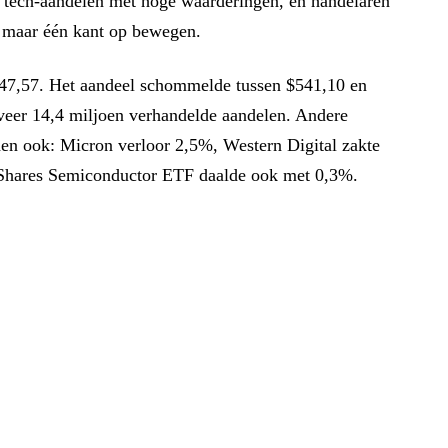
r tech-aandelen met hoge waarderingen, en handelaren
e maar één kant op bewegen.
547,57. Het aandeel schommelde tussen $541,10 en
eveer 14,4 miljoen verhandelde aandelen. Andere
en ook: Micron verloor 2,5%, Western Digital zakte
iShares Semiconductor ETF daalde ook met 0,3%.