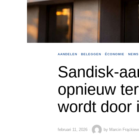
AANDELEN
·
BELEGGEN
·
ÉCONOMIE
·
NEWS
Sandisk-aa
opnieuw ter
wordt door i
februari 11, 2026
by
Marcin Frąckiew