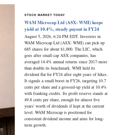
STOCK MARKET TODAY
WAM Microcap Ltd (ASX: WMI) keeps
yield at 10.4%, steady payout in FY24
August 5, 2026, 6:24 PM EDT. Investors in
WAM Microcap Ltd (ASX: WMI) can pick up
685 shares for about $1,000. The LIC, which
goes after small-cap ASX companies, has
averaged 14.4% annual returns since 2017-more
than double its benchmark. WMI held its
dividend flat for FY24 after eight years of hikes.
It signals a small boost in FY26, targeting 10.7
cents per share and a grossed-up yield at 10.4%
with franking credits. Its profit reserve stands at
49.8 cents per share, enough for almost five
years' worth of dividends if kept at the current
level. WAM Microcap is positioned for
consistent dividend income and aims for long-
term growth.