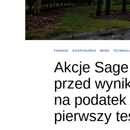
FINANSE
·
GOSPODARKA
·
NEWS
·
TECHNOL
Akcje Sage
przed wyni
na podatek 
pierwszy te