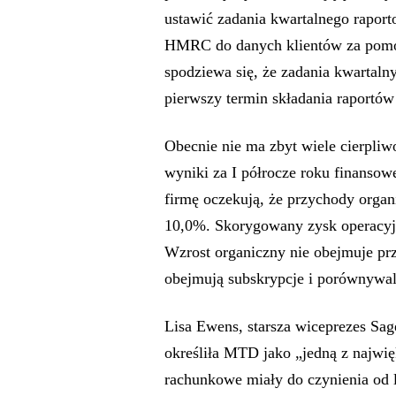
ustawić zadania kwartalnego rapor
HMRC do danych klientów za pomo
spodziewa się, że zadania kwartalny
pierwszy termin składania raportów
Obecnie nie ma zbyt wiele cierpli
wyniki za I półrocze roku finansow
firmę oczekują, że przychody orga
10,0%. Skorygowany zysk operacyjn
Wzrost organiczny nie obejmuje pr
obejmują subskrypcje i porównywa
Lisa Ewens, starsza wiceprezes Sag
określiła MTD jako „jedną z najwię
rachunkowe miały do czynienia od l