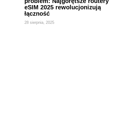
problem: Najgorętsze routery
eSIM 2025 rewolucjonizują
łączność
28 sierpnia, 2025