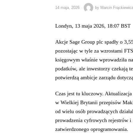
14 maja, 2026
by
Marcin Frąckiewic
Londyn, 13 maja 2026, 18:07 BST
Akcje Sage Group plc spadły o 3,5
pozostając w tyle za wzrostami FT
księgowym właśnie wprowadziła na r
podatków, ale inwestorzy czekają t
potwierdzą ambicje zarządu dotycz
Czas jest tu kluczowy. Aktualizacj
w Wielkiej Brytanii przepisów Maki
od wielu osób prowadzących działal
prowadzenia cyfrowych rejestrów 
zatwierdzonego oprogramowania.