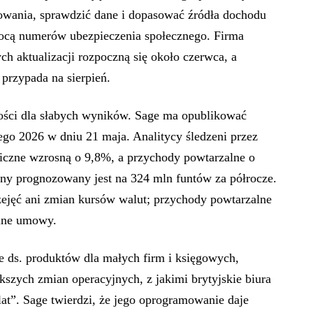
towania, sprawdzić dane i dopasować źródła dochodu
cą numerów ubezpieczenia społecznego. Firma
ch aktualizacji rozpoczną się około czerwca, a
 przypada na sierpień.
wości dla słabych wyników. Sage ma opublikować
ego 2026 w dniu 21 maja. Analitycy śledzeni przez
niczne wzrosną o 9,8%, a przychody powtarzalne o
y prognozowany jest na 324 mln funtów za półrocze.
zejęć ani zmian kursów walut; przychody powtarzalne
lne umowy.
e ds. produktów dla małych firm i księgowych,
kszych zmian operacyjnych, z jakimi brytyjskie biura
at”. Sage twierdzi, że jego oprogramowanie daje