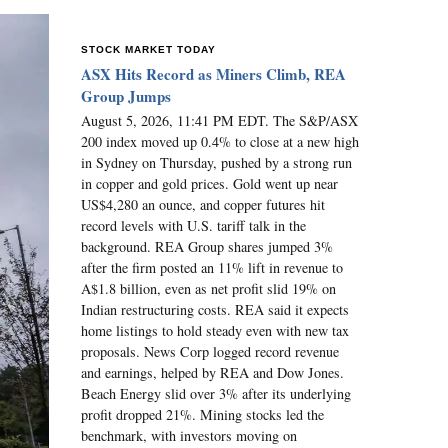
STOCK MARKET TODAY
ASX Hits Record as Miners Climb, REA
Group Jumps
August 5, 2026, 11:41 PM EDT. The S&P/ASX
200 index moved up 0.4% to close at a new high
in Sydney on Thursday, pushed by a strong run
in copper and gold prices. Gold went up near
US$4,280 an ounce, and copper futures hit
record levels with U.S. tariff talk in the
background. REA Group shares jumped 3%
after the firm posted an 11% lift in revenue to
A$1.8 billion, even as net profit slid 19% on
Indian restructuring costs. REA said it expects
home listings to hold steady even with new tax
proposals. News Corp logged record revenue
and earnings, helped by REA and Dow Jones.
Beach Energy slid over 3% after its underlying
profit dropped 21%. Mining stocks led the
benchmark, with investors moving on