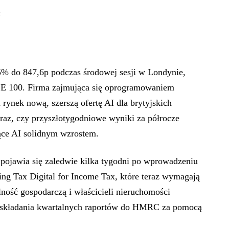
z
5% do 847,6p podczas środowej sesji w Londynie,
SE 100. Firma zajmująca się oprogramowaniem
ynek nową, szerszą ofertę AI dla brytyjskich
eraz, czy przyszłotygodniowe wyniki za półrocze
ące AI solidnym wzrostem.
a pojawia się zaledwie kilka tygodni po wprowadzeniu
ng Tax Digital for Income Tax, które teraz wymagają
ność gospodarczą i właścicieli nieruchomości
i składania kwartalnych raportów do HMRC za pomocą