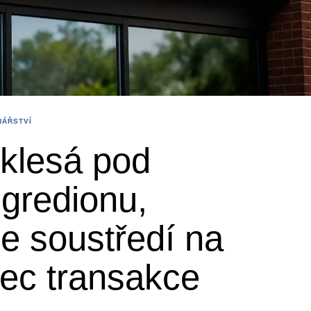
NÁŘSTVÍ
 klesá pod
gredionu,
e soustředí na
ec transakce