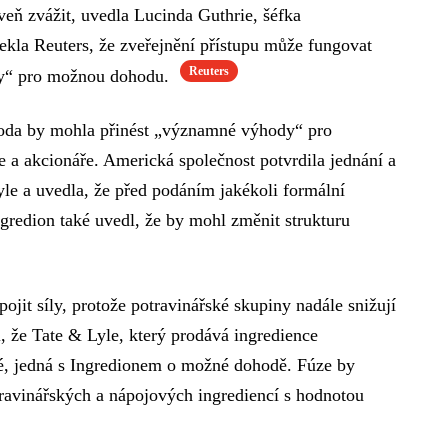
veň zvážit, uvedla Lucinda Guthrie, šéfka
ekla Reuters, že zveřejnění přístupu může fungovat
Reuters
ny“ pro možnou dohodu.
ohoda by mohla přinést „významné výhody“ pro
e a akcionáře. Americká společnost potvrdila jednání a
yle a uvedla, že před podáním jakékoli formální
redion také uvedl, že by mohl změnit strukturu
ojit síly, protože potravinářské skupiny nadále snižují
l, že Tate & Lyle, který prodává ingredience
lé, jedná s Ingredionem o možné dohodě. Fúze by
travinářských a nápojových ingrediencí s hodnotou