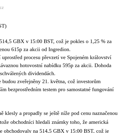
icz
ST)
 514,5 GBX v 15:00 BST, což je pokles o 1,25 % za
nou 615p za akcii od Ingredion.
 uprostřed procesu převzetí ve Spojeném království
ezávaznou hotovostní nabídku 595p za akcii. Dohoda
 schválených dividendách.
e budou zveřejněny 21. května, což investorům
ším bezprostředním testem pro samostatné fungování
ě klesly a propadly se ještě níže pod cenu naznačenou
tože obchodníci hledali známky toho, že americká
 se obchodovaly na 514,5 GBX v 15:00 BST, což je