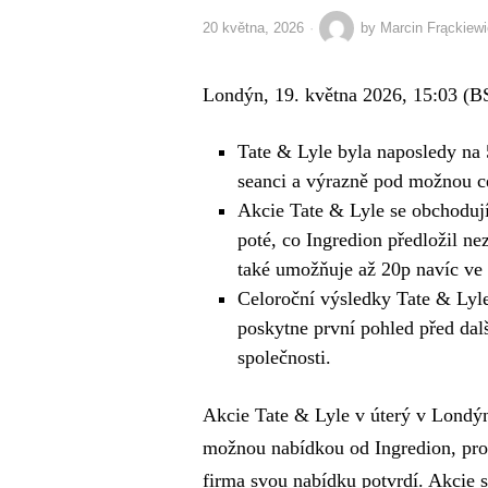
20 května, 2026
by
Marcin Frąckiew
Londýn, 19. května 2026, 15:03 (B
Tate & Lyle byla naposledy na
seanci a výrazně pod možnou ce
Akcie Tate & Lyle se obchodují
poté, co Ingredion předložil n
také umožňuje až 20p navíc ve
Celoroční výsledky Tate & Lyl
poskytne první pohled před dal
společnosti.
Akcie Tate & Lyle v úterý v Londýn
možnou nabídkou od Ingredion, pro
firma svou nabídku potvrdí. Akcie