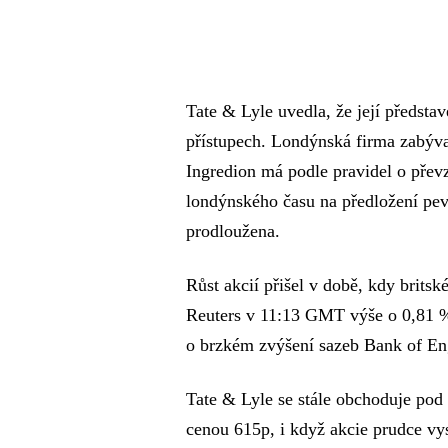
Tate & Lyle uvedla, že její předsta
přístupech. Londýnská firma zabýva
Ingredion má podle pravidel o přev
londýnského času na předložení pev
prodloužena.
Růst akcií přišel v době, kdy brits
Reuters v 11:13 GMT výše o 0,81 %,
o brzkém zvýšení sazeb Bank of En
Tate & Lyle se stále obchoduje pod
cenou 615p, i když akcie prudce vys