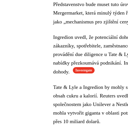
Představenstvo bude muset tuto úro
Mergermarket, která minulý týden ř
jako „mechanismus pro zjištění ce
Ingredion uvedl, že potenciální d
zákazníky, spotřebitele, zaměstnanc
provádění due diligence u Tate & L
nabídky přezkoumává podnikání. Ing
Investegate
dohody.
Tate & Lyle a Ingredion by mohly sp
obsah cukru a kalorií. Reuters uved
společnostem jako Unilever a Nest
mohla vytvořit giganta v oblasti po
přes 10 miliard dolarů.