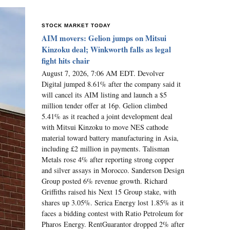
STOCK MARKET TODAY
AIM movers: Gelion jumps on Mitsui
Kinzoku deal; Winkworth falls as legal
fight hits chair
August 7, 2026, 7:06 AM EDT. Devolver
Digital jumped 8.61% after the company said it
will cancel its AIM listing and launch a $5
million tender offer at 16p. Gelion climbed
5.41% as it reached a joint development deal
with Mitsui Kinzoku to move NES cathode
material toward battery manufacturing in Asia,
including £2 million in payments. Talisman
Metals rose 4% after reporting strong copper
and silver assays in Morocco. Sanderson Design
Group posted 6% revenue growth. Richard
Griffiths raised his Next 15 Group stake, with
shares up 3.05%. Serica Energy lost 1.85% as it
faces a bidding contest with Ratio Petroleum for
Pharos Energy. RentGuarantor dropped 2% after