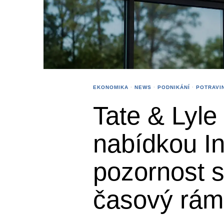
EKONOMIKA
·
NEWS
·
PODNIKÁNÍ
·
POTRAVI
Tate & Lyle
nabídkou In
pozornost s
časový rám