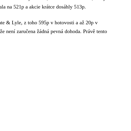
ala na 521p a akcie krátce dosáhly 513p.
ate & Lyle, z toho 595p v hotovosti a až 20p v
 že není zaručena žádná pevná dohoda. Právě tento