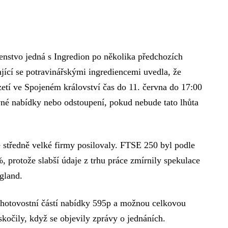
venstvo jedná s Ingredion po několika předchozích
jící se potravinářskými ingrediencemi uvedla, že
zetí ve Spojeném království čas do 11. června do 17:00
né nabídky nebo odstoupení, pokud nebude tato lhůta
ké středně velké firmy posilovaly. FTSE 250 byl podle
 protože slabší údaje z trhu práce zmírnily spekulace
gland.
 hotovostní částí nabídky 595p a možnou celkovou
kočily, když se objevily zprávy o jednáních.