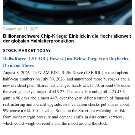
September 21, 2025
Billionenschwere Chip-Kriege: Einblick in die Hochrisikowelt
der globalen Halbleiterproduktion
STOCK MARKET TODAY
Rolls-Royce (LSE:RR.) Hovers Just Below Targets on Buybacks,
Dividend Moves
August 8, 2026, 11:57 AM EDT. Rolls-Royce (LSE:RR.) posted upbeat
half-year numbers on July 30, 2026, and announced more buybacks and a
new dividend plan. Shares last changed hands at £15.30, around 6% under
the average analyst target of £16.27. The stock is coming off a 25.43%
gain in 90 days and almost 44% over the year. After a stretch of financial
restructuring and a credit upgrade, new valuation checks put shares about
9% above a £14.01 fair value. Some on the Street are watching for risk
from profit margin pressure and demand shifts in data centre services,
which could weigh on results and the mood around the stock.