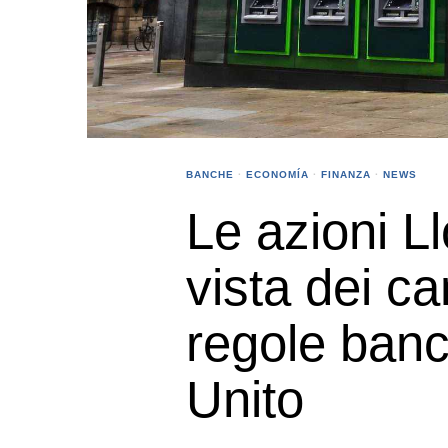
BANCHE
·
ECONOMÍA
·
FINANZA
·
NEWS
Le azioni L
vista dei c
regole banc
Unito