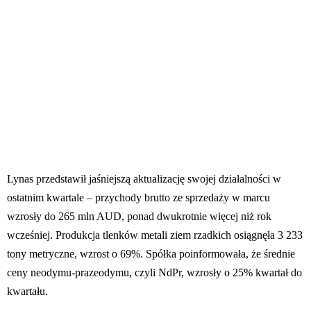
Lynas przedstawił jaśniejszą aktualizację swojej działalności w
ostatnim kwartale – przychody brutto ze sprzedaży w marcu
wzrosły do 265 mln AUD, ponad dwukrotnie więcej niż rok
wcześniej. Produkcja tlenków metali ziem rzadkich osiągnęła 3 233
tony metryczne, wzrost o 69%. Spółka poinformowała, że średnie
ceny neodymu-prazeodymu, czyli NdPr, wzrosły o 25% kwartał do
kwartału.