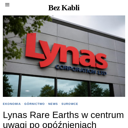
Bez Kabli
EKONOMIA
·
GÓRNICTWO
·
NEWS
·
SUROWCE
Lynas Rare Earths w centrum
uwagi po opóźnieniach