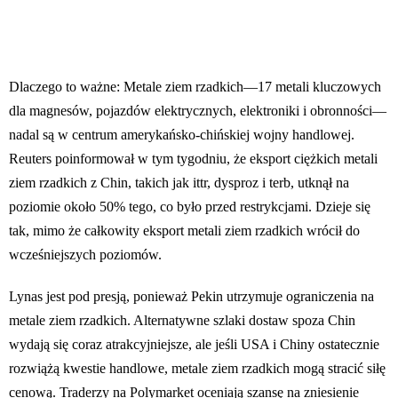
Dlaczego to ważne: Metale ziem rzadkich—17 metali kluczowych
dla magnesów, pojazdów elektrycznych, elektroniki i obronności—
nadal są w centrum amerykańsko-chińskiej wojny handlowej.
Reuters poinformował w tym tygodniu, że eksport ciężkich metali
ziem rzadkich z Chin, takich jak ittr, dysproz i terb, utknął na
poziomie około 50% tego, co było przed restrykcjami. Dzieje się
tak, mimo że całkowity eksport metali ziem rzadkich wrócił do
wcześniejszych poziomów.
Lynas jest pod presją, ponieważ Pekin utrzymuje ograniczenia na
metale ziem rzadkich. Alternatywne szlaki dostaw spoza Chin
wydają się coraz atrakcyjniejsze, ale jeśli USA i Chiny ostatecznie
rozwiążą kwestie handlowe, metale ziem rzadkich mogą stracić siłę
cenową. Traderzy na Polymarket oceniają szansę na zniesienie