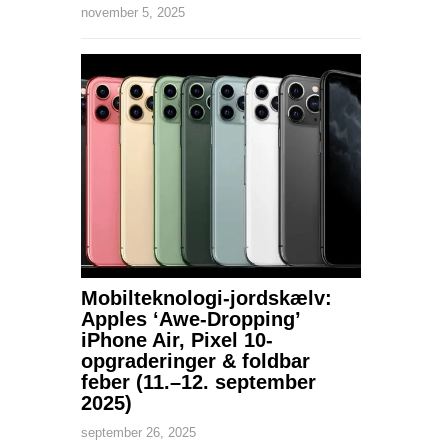
november 5, 2025
Mobilteknologi-jordskælv:
Apples ‘Awe-Dropping’
iPhone Air, Pixel 10-
opgraderinger & foldbar
feber (11.–12. september
2025)
september 26, 2025