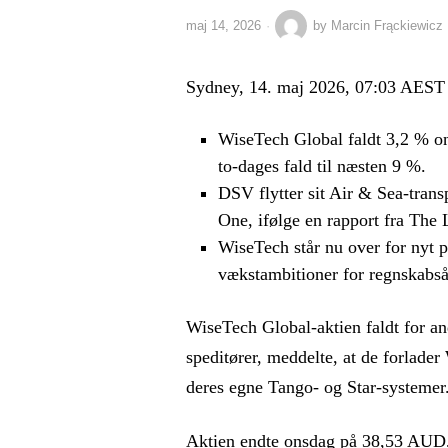
maj 14, 2026
by
Marcin Frąckiewicz
Sydney, 14. maj 2026, 07:03 AEST
WiseTech Global faldt 3,2 % o
to-dages fald til næsten 9 %.
DSV flytter sit Air & Sea-tran
One, ifølge en rapport fra The 
WiseTech står nu over for nyt p
vækstambitioner for regnskabså
WiseTech Global-aktien faldt for an
speditører, meddelte, at de forlade
deres egne Tango- og Star-systemer
Aktien endte onsdag på 38,53 AUD, e