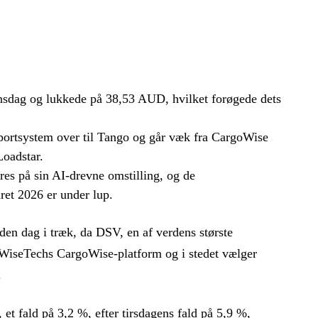
nsdag og lukkede på 38,53 AUD, hvilket forøgede dets
sportsystem over til Tango og går væk fra CargoWise
Loadstar.
res på sin AI-drevne omstilling, og de
ret 2026 er under lup.
den dag i træk, da DSV, en af verdens største
r WiseTechs CargoWise-platform og i stedet vælger
.
t fald på 3,2 %, efter tirsdagens fald på 5,9 %,