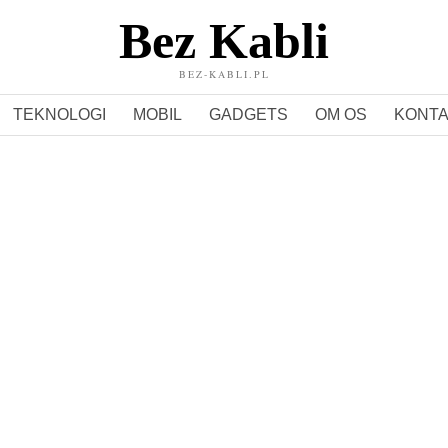
Bez Kabli
BEZ-KABLI.PL
TEKNOLOGI
MOBIL
GADGETS
OM OS
KONT