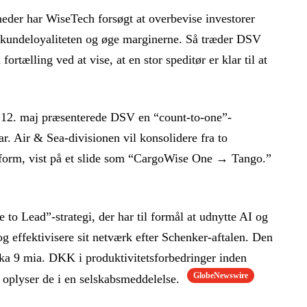
neder har WiseTech forsøgt at overbevise investorer
ke kundeloyaliteten og øge marginerne. Så træder DSV
rtælling ved at vise, at en stor speditør er klar til at
 12. maj præsenterede DSV en “count-to-one”-
ar. Air & Sea-divisionen vil konsolidere fra to
atform, vist på et slide som “CargoWise One → Tango.”
to Lead”-strategi, der har til formål at udnytte AI og
 og effektivisere sit netværk efter Schenker-aftalen. Den
rka 9 mia. DKK i produktivitetsforbedringer inden
GlobeNewswire
, oplyser de i en selskabsmeddelelse.