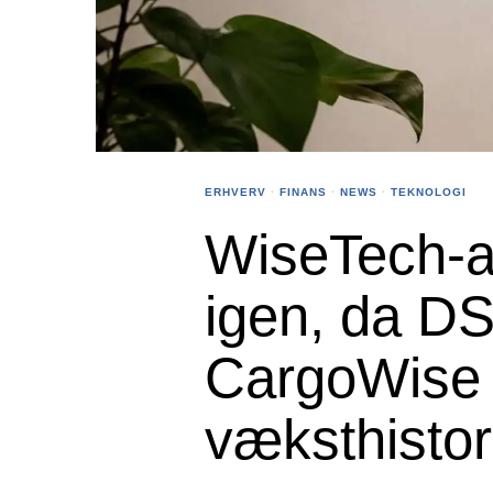
ERHVERV
·
FINANS
·
NEWS
·
TEKNOLOGI
WiseTech-a
igen, da DSV
CargoWise 
væksthistor