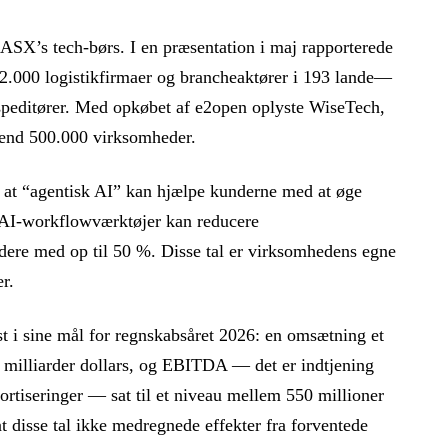
 ASX’s tech-børs. I en præsentation i maj rapporterede
22.000 logistikfirmaer og brancheaktører i 193 lande—
 speditører. Med opkøbet af e2open oplyste WiseTech,
 end 500.000 virksomheder.
, at “agentisk AI” kan hjælpe kunderne med at øge
es AI-workflowværktøjer kan reducere
dere med op til 50 %. Disse tal er virksomhedens egne
r.
st i sine mål for regnskabsåret 2026: en omsætning et
 milliarder dollars, og EBITDA — det er indtjening
mortiseringer — sat til et niveau mellem 550 millioner
t disse tal ikke medregnede effekter fra forventede