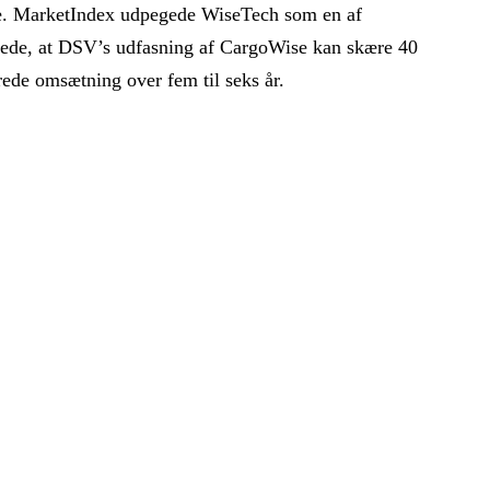
. MarketIndex udpegede WiseTech som en af
kede, at DSV’s udfasning af CargoWise kan skære 40
erede omsætning over fem til seks år.