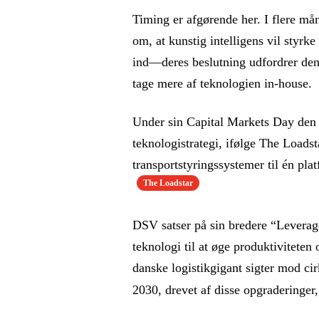
Timing er afgørende her. I flere må
om, at kunstig intelligens vil styr
ind—deres beslutning udfordrer den fo
tage mere af teknologien in-house.
Under sin Capital Markets Day den
teknologistrategi, ifølge The Loadst
transportstyringssystemer til én pl
The Loadstar
DSV satser på sin bredere “Leverage 
teknologi til at øge produktiviteten
danske logistikgigant sigter mod ci
2030, drevet af disse opgraderinger