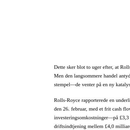
Dette sker blot to uger efter, at Rol
Men den langsommere handel antyder
stempel—de venter på en ny katalys
Rolls-Royce rapporterede en underli
den 26. februar, med et frit cash fl
investeringsomkostninger—på £3,3 m
driftsindtjening mellem £4,0 milliard