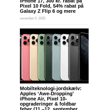
iPhone 17, 300 kr. rabat på
Pixel 10 Fold, 54% rabat på
Galaxy Z Flip 6 og mere
november 5, 2025
Mobilteknologi-jordskælv:
Apples ‘Awe-Dropping’
iPhone Air, Pixel 10-
opgraderinger & foldbar
feber (11.–12. september