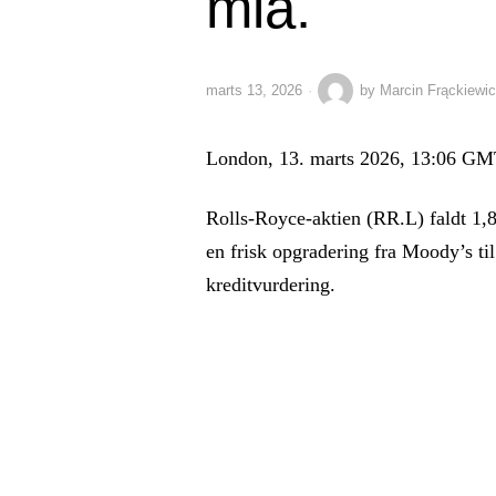
mia.
marts 13, 2026
by
Marcin Frąckiewi
London, 13. marts 2026, 13:06 G
Rolls-Royce-aktien (RR.L) faldt 1,
en frisk opgradering fra Moody’s ti
kreditvurdering.