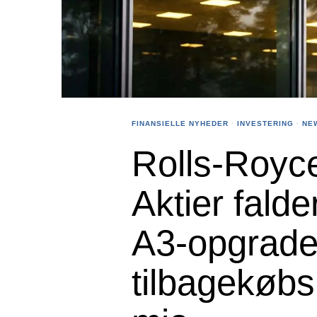
FINANSIELLE NYHEDER
·
INVESTERING
·
NE
Rolls-Royce
Aktier fald
A3-opgrade
tilbagekøbs