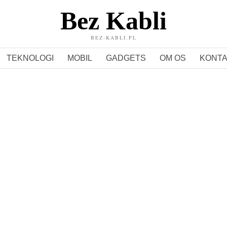
Bez Kabli
BEZ-KABLI.PL
TEKNOLOGI
MOBIL
GADGETS
OM OS
KONT