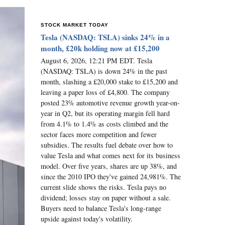
STOCK MARKET TODAY
Tesla (NASDAQ: TSLA) sinks 24% in a
month, £20k holding now at £15,200
August 6, 2026, 12:21 PM EDT. Tesla
(NASDAQ: TSLA) is down 24% in the past
month, slashing a £20,000 stake to £15,200 and
leaving a paper loss of £4,800. The company
posted 23% automotive revenue growth year-on-
year in Q2, but its operating margin fell hard
from 4.1% to 1.4% as costs climbed and the
sector faces more competition and fewer
subsidies. The results fuel debate over how to
value Tesla and what comes next for its business
model. Over five years, shares are up 38%, and
since the 2010 IPO they've gained 24,981%. The
current slide shows the risks. Tesla pays no
dividend; losses stay on paper without a sale.
Buyers need to balance Tesla's long-range
upside against today's volatility.