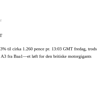
cz
MT
83% til cirka 1.260 pence pr. 13:03 GMT fredag, trods
l A3 fra Baa1—et løft for den britiske motorgigants