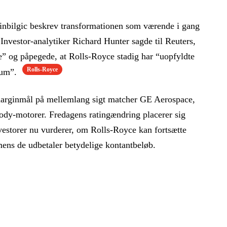
inbilgic beskrev transformationen som værende i gang
e Investor-analytiker Richard Hunter sagde til Reuters,
de” og påpegede, at Rolls-Royce stadig har “uopfyldte
Rolls-Royce
tum”.
marginmål på mellemlang sigt matcher GE Aerospace,
dy-motorer. Fredagens ratingændring placerer sig
nvestorer nu vurderer, om Rolls-Royce kan fortsætte
ens de udbetaler betydelige kontantbeløb.