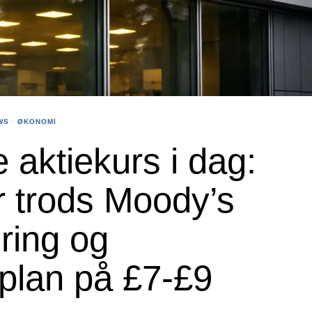
WS
·
ØKONOMI
 aktiekurs i dag:
er trods Moody’s
ring og
plan på £7-£9