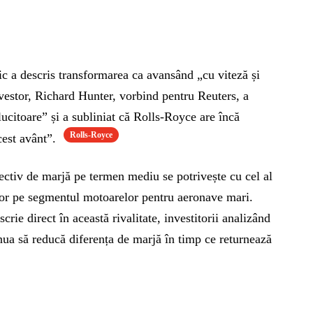
ic a descris transformarea ca avansând „cu viteză și
Investor, Richard Hunter, vorbind pentru Reuters, a
lucitoare” și a subliniat că Rolls-Royce are încă
Rolls-Royce
cest avânt”.
ectiv de marjă pe termen mediu se potrivește cu cel al
or pe segmentul motoarelor pentru aeronave mari.
crie direct în această rivalitate, investitorii analizând
a să reducă diferența de marjă în timp ce returnează