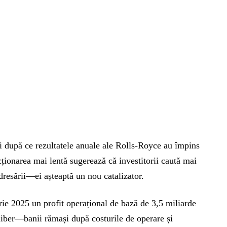
 după ce rezultatele anuale ale Rolls-Royce au împins
ționarea mai lentă sugerează că investitorii caută mai
dresării—ei așteaptă un nou catalizator.
rie 2025 un profit operațional de bază de 3,5 miliarde
 liber—banii rămași după costurile de operare și