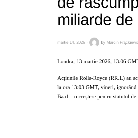
de răscump
miliarde de 
martie 14, 2026
by
Marcin Frąckiewi
Londra, 13 martie 2026, 13:06 GM
Acțiunile Rolls-Royce (RR.L) au sc
la ora 13:03 GMT, vineri, ignorând 
Baa1—o creștere pentru statutul de c