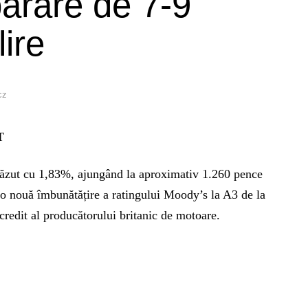
ărare de 7-9
lire
cz
T
ăzut cu 1,83%, ajungând la aproximativ 1.260 pence
o nouă îmbunătățire a ratingului Moody’s la A3 de la
redit al producătorului britanic de motoare.