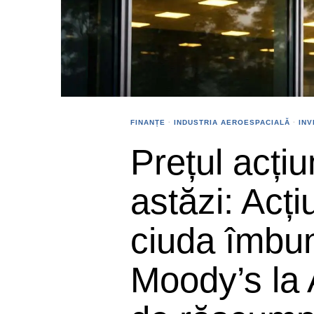
FINANȚE
·
INDUSTRIA AEROESPACIALĂ
·
INV
Prețul acți
astăzi: Acți
ciuda îmbună
Moody’s la 