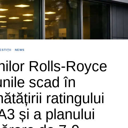
ESTIȚII
·
NEWS
unilor Rolls-Royce
unile scad în
tățirii ratingului
A3 și a planului