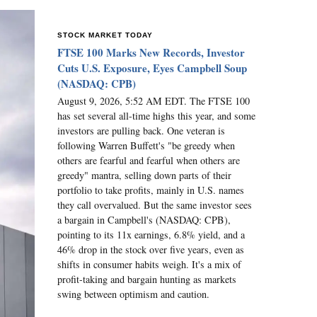
STOCK MARKET TODAY
FTSE 100 Marks New Records, Investor
Cuts U.S. Exposure, Eyes Campbell Soup
(NASDAQ: CPB)
August 9, 2026, 5:52 AM EDT. The FTSE 100
has set several all-time highs this year, and some
investors are pulling back. One veteran is
following Warren Buffett's "be greedy when
others are fearful and fearful when others are
greedy" mantra, selling down parts of their
portfolio to take profits, mainly in U.S. names
they call overvalued. But the same investor sees
a bargain in Campbell's (NASDAQ: CPB),
pointing to its 11x earnings, 6.8% yield, and a
46% drop in the stock over five years, even as
shifts in consumer habits weigh. It's a mix of
profit-taking and bargain hunting as markets
swing between optimism and caution.