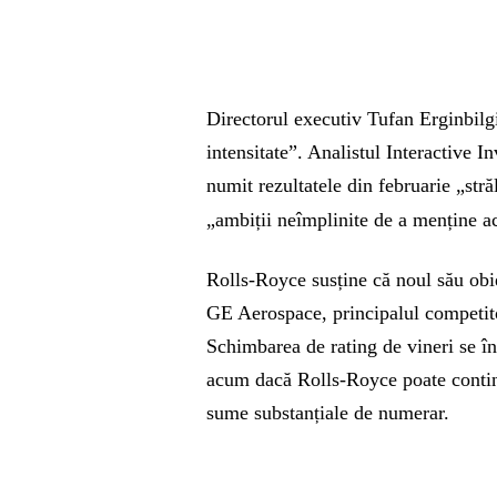
Directorul executiv Tufan Erginbilg
intensitate”. Analistul Interactive 
numit rezultatele din februarie „stră
„ambiții neîmplinite de a menține a
Rolls-Royce susține că noul său obi
GE Aerospace, principalul competit
Schimbarea de rating de vineri se îns
acum dacă Rolls-Royce poate continu
sume substanțiale de numerar.