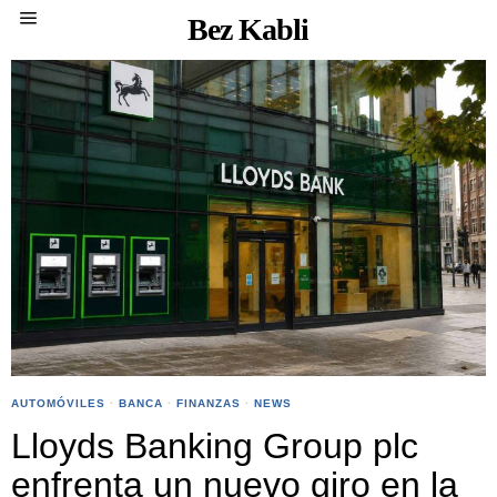
Bez Kabli
AUTOMÓVILES
·
BANCA
·
FINANZAS
·
NEWS
Lloyds Banking Group plc
enfrenta un nuevo giro en la