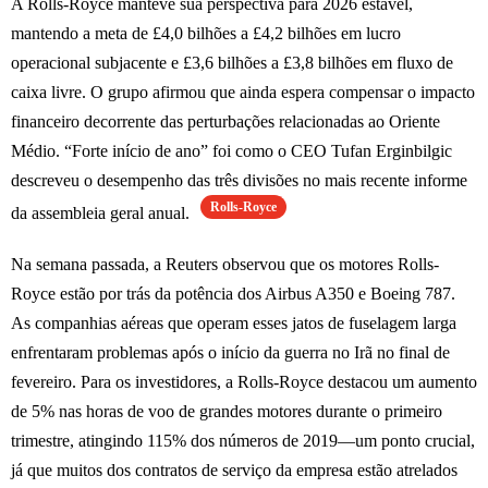
A Rolls-Royce manteve sua perspectiva para 2026 estável,
mantendo a meta de £4,0 bilhões a £4,2 bilhões em lucro
operacional subjacente e £3,6 bilhões a £3,8 bilhões em fluxo de
caixa livre. O grupo afirmou que ainda espera compensar o impacto
financeiro decorrente das perturbações relacionadas ao Oriente
Médio. “Forte início de ano” foi como o CEO Tufan Erginbilgic
descreveu o desempenho das três divisões no mais recente informe
Rolls-Royce
da assembleia geral anual.
Na semana passada, a Reuters observou que os motores Rolls-
Royce estão por trás da potência dos Airbus A350 e Boeing 787.
As companhias aéreas que operam esses jatos de fuselagem larga
enfrentaram problemas após o início da guerra no Irã no final de
fevereiro. Para os investidores, a Rolls-Royce destacou um aumento
de 5% nas horas de voo de grandes motores durante o primeiro
trimestre, atingindo 115% dos números de 2019—um ponto crucial,
já que muitos dos contratos de serviço da empresa estão atrelados