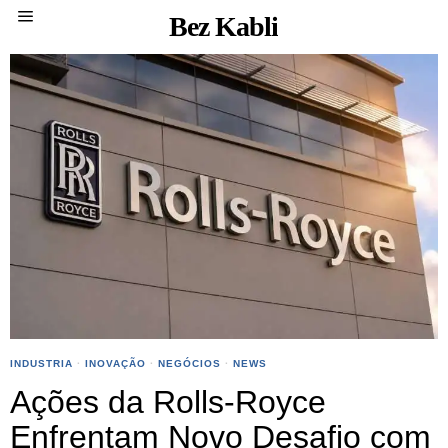
Bez Kabli
INDUSTRIA
·
INOVAÇÃO
·
NEGÓCIOS
·
NEWS
Ações da Rolls-Royce
Enfrentam Novo Desafio com