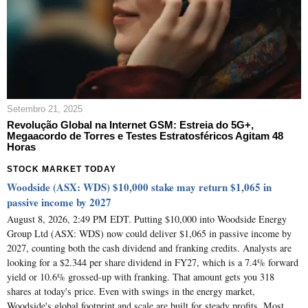
Setembro 21, 2025
Revolução Global na Internet GSM: Estreia do 5G+,
Megaacordo de Torres e Testes Estratosféricos Agitam 48
Horas
STOCK MARKET TODAY
Woodside (ASX: WDS) $10,000 stake may return $1,065 in
passive income by 2027
August 8, 2026, 2:49 PM EDT. Putting $10,000 into Woodside Energy
Group Ltd (ASX: WDS) now could deliver $1,065 in passive income by
2027, counting both the cash dividend and franking credits. Analysts are
looking for a $2.344 per share dividend in FY27, which is a 7.4% forward
yield or 10.6% grossed-up with franking. That amount gets you 318
shares at today's price. Even with swings in the energy market,
Woodside's global footprint and scale are built for steady profits. Most