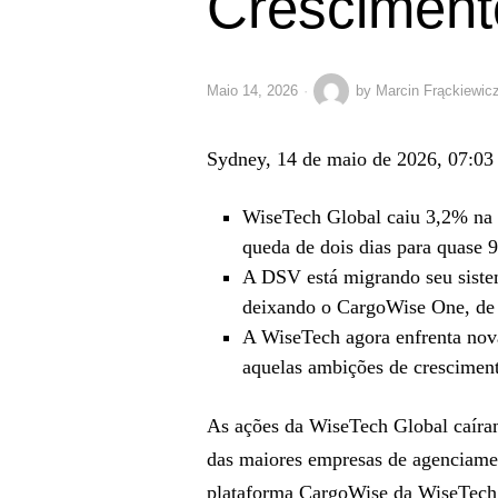
Cresciment
Maio 14, 2026
by
Marcin Frąckiewic
Sydney, 14 de maio de 2026, 07:0
WiseTech Global caiu 3,2% na 
queda de dois dias para quase 
A DSV está migrando seu sistem
deixando o CargoWise One, de 
A WiseTech agora enfrenta nov
aquelas ambições de crescimento
As ações da WiseTech Global caíra
das maiores empresas de agenciame
plataforma CargoWise da WiseTech, 