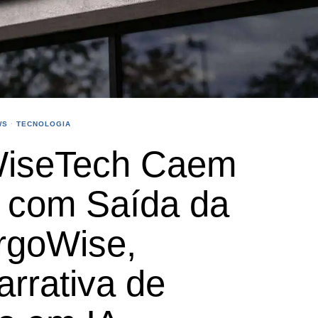
WS
·
TECNOLOGIA
WiseTech Caem
 com Saída da
rgoWise,
rrativa de